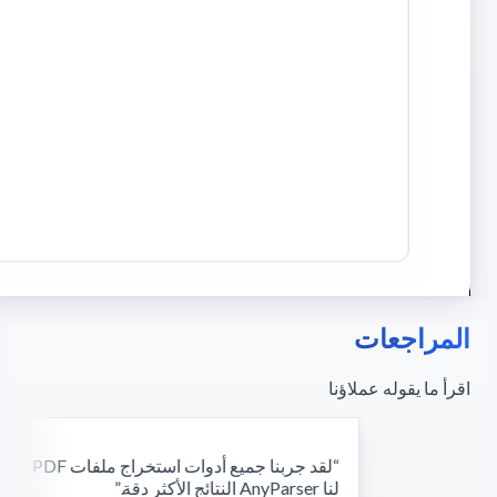
المراجعات
اقرأ ما يقوله عملاؤنا
“
لقد جربنا جمي
لنا AnyParser النتائج الأكثر دقة.
”