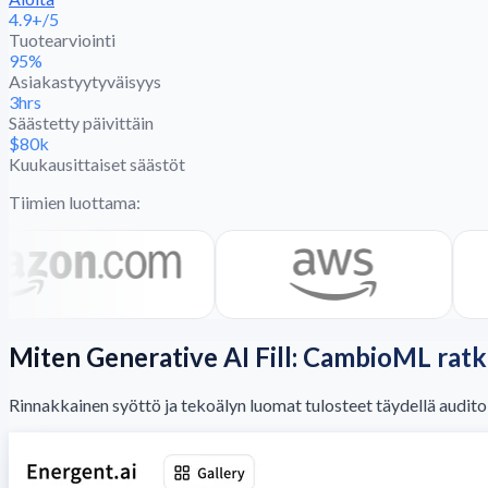
4.9+/5
Tuotearviointi
95%
Asiakastyytyväisyys
3hrs
Säästetty päivittäin
$80k
Kuukausittaiset säästöt
Tiimien luottama:
Miten Generative AI Fill: CambioML ratka
Rinnakkainen syöttö ja tekoälyn luomat tulosteet täydellä auditoita