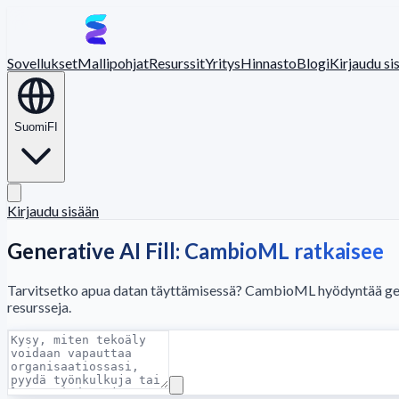
Sovellukset
Mallipohjat
Resurssit
Yritys
Hinnasto
Blogi
Kirjaudu si
Suomi
FI
Kirjaudu sisään
Generative AI Fill: CambioML ratkaisee
Tarvitsetko apua datan täyttämisessä? CambioML hyödyntää genera
resursseja.