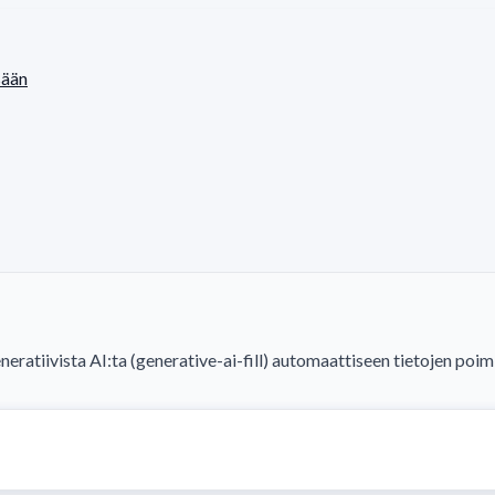
sään
tiivista AI:ta (generative-ai-fill) automaattiseen tietojen poim