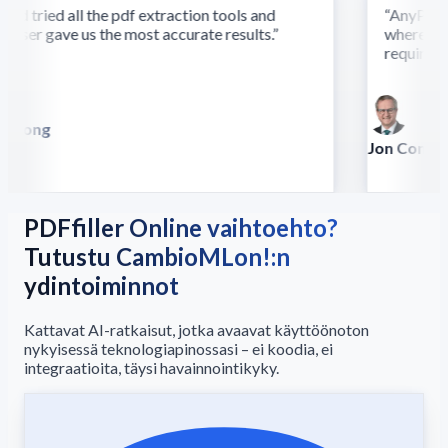
d tried all the pdf extraction tools and
“
AnyParser'
ser gave us the most accurate results.
”
where othe
require thi
 Song
illa
Jon Conradt
Principal Scien
PDFfiller Online vaihtoehto?
Tutustu CambioMLon!:n
ydintoiminnot
Kattavat AI-ratkaisut, jotka avaavat käyttöönoton
nykyisessä teknologiapinossasi – ei koodia, ei
integraatioita, täysi havainnointikyky.