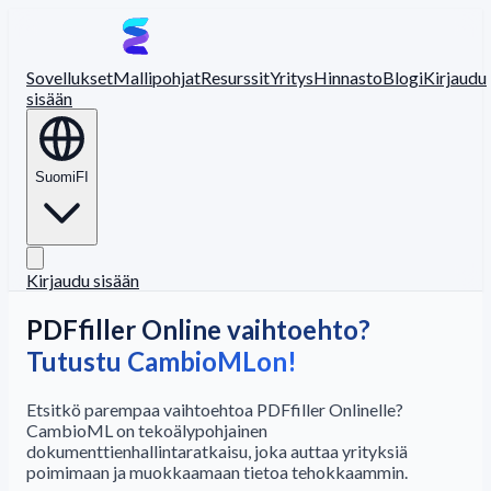
Sovellukset
Mallipohjat
Resurssit
Yritys
Hinnasto
Blogi
Kirjaudu
sisään
Suomi
FI
Kirjaudu sisään
PDFfiller Online vaihtoehto?
Tutustu CambioMLon!
Etsitkö parempaa vaihtoehtoa PDFfiller Onlinelle?
CambioML on tekoälypohjainen
dokumenttienhallintaratkaisu, joka auttaa yrityksiä
poimimaan ja muokkaamaan tietoa tehokkaammin.