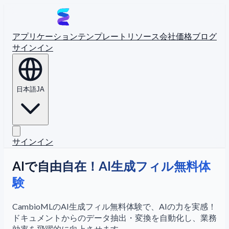
アプリケーション
テンプレート
リソース
会社
価格
ブログ
サインイン
日本語
JA
サインイン
AIで自由自在！AI生成フィル無料体
験
CambioMLのAI生成フィル無料体験で、AIの力を実感！
ドキュメントからのデータ抽出・変換を自動化し、業務
効率を飛躍的に向上させます。