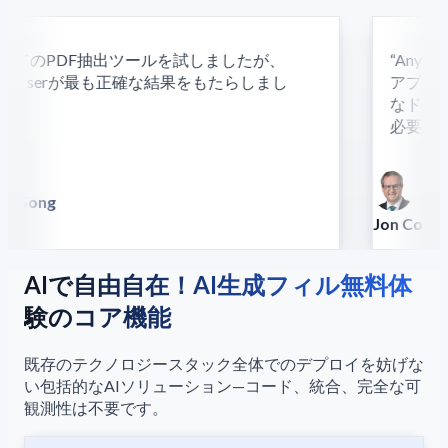
てのPDF抽出ツールを試しましたが、
“
AnyPa
yParserが最も正確な結果をもたらしまし
アプロー
”
なドキュ
必要です
d Song
silla
Jon Conrad
Principal Scie
AIで自由自在！AI生成フィル無料体
験のコア機能
既存のテクノロジースタック全体でのデプロイを妨げな
い包括的なAIソリューション—コード、統合、完全な可
観測性は不要です。