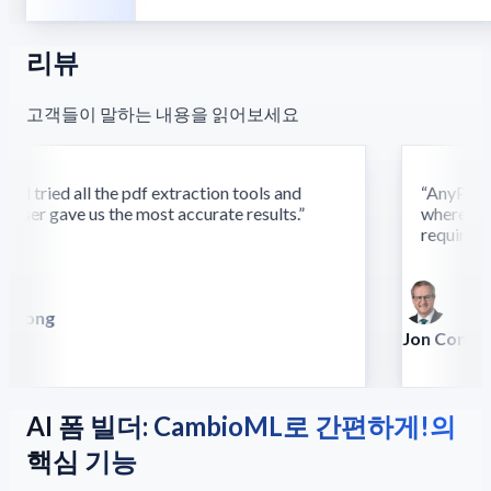
리뷰
고객들이 말하는 내용을 읽어보세요
d tried all the pdf extraction tools and
“
AnyParser'
ser gave us the most accurate results.
”
where othe
require this
 Song
illa
Jon Conradt
Principal Scien
AI 폼 빌더: CambioML로 간편하게!의
핵심 기능