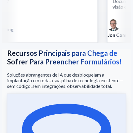
s.
”
Documentos 
visão e ling
Song
la
Jon Conradt
Principal Scient
Recursos Principais para Chega de
Sofrer Para Preencher Formulários!
Soluções abrangentes de IA que desbloqueiam a
implantação em toda a sua pilha de tecnologia existente—
sem código, sem integrações, observabilidade total.