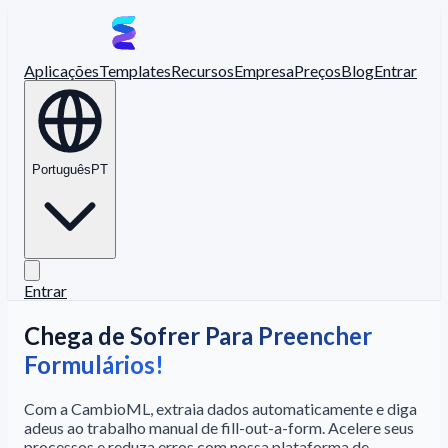
Aplicações
Templates
Recursos
Empresa
Preços
Blog
Entrar
Português
PT
Entrar
Chega de Sofrer Para Preencher
Formulários!
Com a CambioML, extraia dados automaticamente e diga
adeus ao trabalho manual de fill-out-a-form. Acelere seus
processos e reduza erros com nossa plataforma de