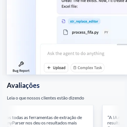
Avaliações
Leia o que nossos clientes estão dizendo
os todas as ferramentas de extração de
“
A IA multi
 AnyParser nos deu os resultados mais
resultados 