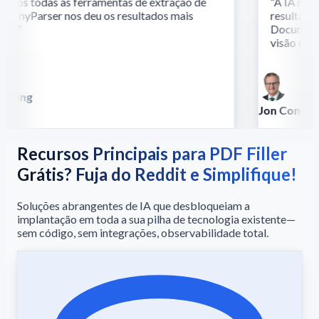
os todas as ferramentas de extração de
“
A IA multi
 AnyParser nos deu os resultados mais
resultados 
s.
”
Documentos 
visão e ling
Song
lla
Jon Conradt
Principal Scient
Recursos Principais para PDF Filler
Grátis? Fuja do Reddit e Simplifique!
Soluções abrangentes de IA que desbloqueiam a
implantação em toda a sua pilha de tecnologia existente—
sem código, sem integrações, observabilidade total.