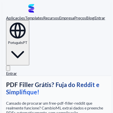
Aplicações
Templates
Recursos
Empresa
Preços
Blog
Entrar
Português
PT
Entrar
PDF Filler Grátis? Fuja do Reddit e
Simplifique!
Cansado de procurar um free-pdf-filler-reddit que
realmente funcione? CambioML extrai dados e preenche
PDFs automaticamente, sem complicação.