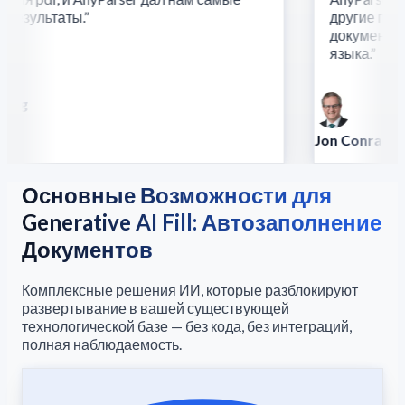
езультаты.
”
другие подхо
документы тр
языка.
”
ng
Jon Conradt
Principal Scientist
Основные Возможности для
Generative AI Fill: Автозаполнение
Документов
Комплексные решения ИИ, которые разблокируют
развертывание в вашей существующей
технологической базе — без кода, без интеграций,
полная наблюдаемость.