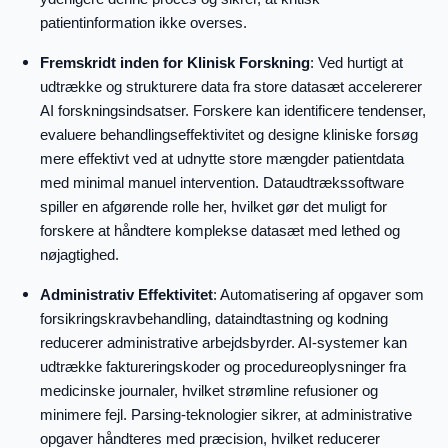
patientinformation ikke overses.
Fremskridt inden for Klinisk Forskning
: Ved hurtigt at
udtrække og strukturere data fra store datasæt accelererer
AI forskningsindsatser. Forskere kan identificere tendenser,
evaluere behandlingseffektivitet og designe kliniske forsøg
mere effektivt ved at udnytte store mængder patientdata
med minimal manuel intervention. Dataudtrækssoftware
spiller en afgørende rolle her, hvilket gør det muligt for
forskere at håndtere komplekse datasæt med lethed og
nøjagtighed.
Administrativ Effektivitet
: Automatisering af opgaver som
forsikringskravbehandling, dataindtastning og kodning
reducerer administrative arbejdsbyrder. AI-systemer kan
udtrække faktureringskoder og procedureoplysninger fra
medicinske journaler, hvilket strømline refusioner og
minimere fejl. Parsing-teknologier sikrer, at administrative
opgaver håndteres med præcision, hvilket reducerer