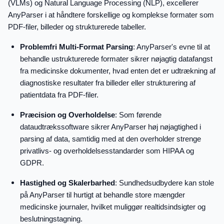
(VLMs) og Natural Language Processing (NLP), excellerer
AnyParser i at håndtere forskellige og komplekse formater som
PDF-filer, billeder og strukturerede tabeller.
Problemfri Multi-Format Parsing
: AnyParser's evne til at
behandle ustrukturerede formater sikrer nøjagtig datafangst
fra medicinske dokumenter, hvad enten det er udtrækning af
diagnostiske resultater fra billeder eller strukturering af
patientdata fra PDF-filer.
Præcision og Overholdelse
: Som førende
dataudtrækssoftware sikrer AnyParser høj nøjagtighed i
parsing af data, samtidig med at den overholder strenge
privatlivs- og overholdelsesstandarder som HIPAA og
GDPR.
Hastighed og Skalerbarhed
: Sundhedsudbydere kan stole
på AnyParser til hurtigt at behandle store mængder
medicinske journaler, hvilket muliggør realtidsindsigter og
beslutningstagning.