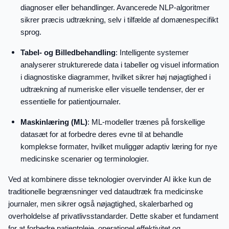
diagnoser eller behandlinger. Avancerede NLP-algoritmer
sikrer præcis udtrækning, selv i tilfælde af domænespecifikt
sprog.
Tabel- og Billedbehandling
: Intelligente systemer
analyserer strukturerede data i tabeller og visuel information
i diagnostiske diagrammer, hvilket sikrer høj nøjagtighed i
udtrækning af numeriske eller visuelle tendenser, der er
essentielle for patientjournaler.
Maskinlæring (ML)
: ML-modeller trænes på forskellige
datasæt for at forbedre deres evne til at behandle
komplekse formater, hvilket muliggør adaptiv læring for nye
medicinske scenarier og terminologier.
Ved at kombinere disse teknologier overvinder AI ikke kun de
traditionelle begrænsninger ved dataudtræk fra medicinske
journaler, men sikrer også nøjagtighed, skalerbarhed og
overholdelse af privatlivsstandarder. Dette skaber et fundament
for at forbedre patientpleje, operationel effektivitet og