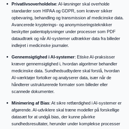
Privatlivsoverholdelse
: AI-løsninger skal overholde
standarder som HIPAA og GDPR, som kræver sikker
opbevaring, behandling og transmission af medicinske data.
Avancerede krypterings- og anonymiseringsteknikker
beskytter patientoplysninger under processer som PDF
dataudtræk og når AI-systemer udtrækker data fra billeder
indlejret i medicinske journaler.
Gennemsigtighed i AI-systemer
: Etiske AI-praksisser
kræver gennemsigtighed i, hvordan algoritmer behandler
medicinske data. Sundhedsudbydere skal forstå, hvordan
AI-værktøjer fortolker og analyserer data, især når de
håndterer ustrukturerede formater som billeder eller
scannede dokumenter.
Minimering af Bias
: At sikre retfærdighed i AI-systemer er
afgørende. AI-udviklere skal træne modeller på forskellige
datasæt for at undgå bias, der kunne påvirke
sundhedsresultater, herunder under komplekse processer