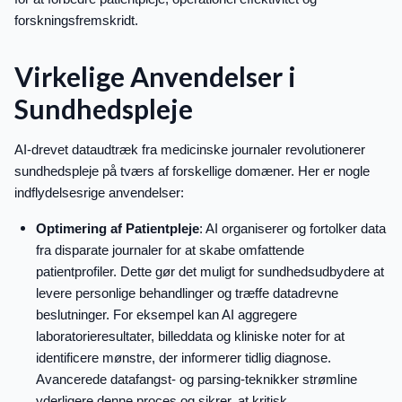
forskningsfremskridt.
Virkelige Anvendelser i
Sundhedspleje
AI-drevet dataudtræk fra medicinske journaler revolutionerer
sundhedspleje på tværs af forskellige domæner. Her er nogle
indflydelsesrige anvendelser:
Optimering af Patientpleje
: AI organiserer og fortolker data
fra disparate journaler for at skabe omfattende
patientprofiler. Dette gør det muligt for sundhedsudbydere at
levere personlige behandlinger og træffe datadrevne
beslutninger. For eksempel kan AI aggregere
laboratorieresultater, billeddata og kliniske noter for at
identificere mønstre, der informerer tidlig diagnose.
Avancerede datafangst- og parsing-teknikker strømline
yderligere denne proces og sikrer, at kritisk