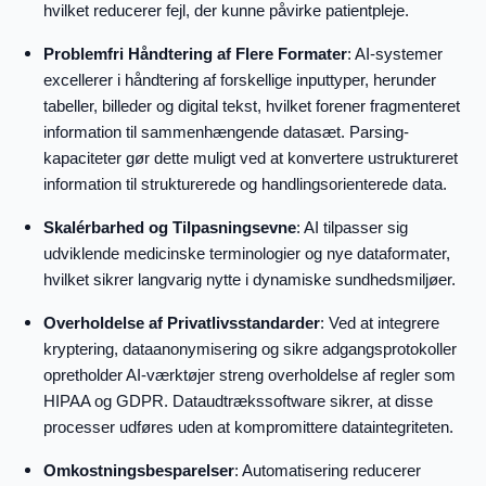
hvilket reducerer fejl, der kunne påvirke patientpleje.
Problemfri Håndtering af Flere Formater
: AI-systemer
excellerer i håndtering af forskellige inputtyper, herunder
tabeller, billeder og digital tekst, hvilket forener fragmenteret
information til sammenhængende datasæt. Parsing-
kapaciteter gør dette muligt ved at konvertere ustruktureret
information til strukturerede og handlingsorienterede data.
Skalérbarhed og Tilpasningsevne
: AI tilpasser sig
udviklende medicinske terminologier og nye dataformater,
hvilket sikrer langvarig nytte i dynamiske sundhedsmiljøer.
Overholdelse af Privatlivsstandarder
: Ved at integrere
kryptering, dataanonymisering og sikre adgangsprotokoller
opretholder AI-værktøjer streng overholdelse af regler som
HIPAA og GDPR. Dataudtrækssoftware sikrer, at disse
processer udføres uden at kompromittere dataintegriteten.
Omkostningsbesparelser
: Automatisering reducerer