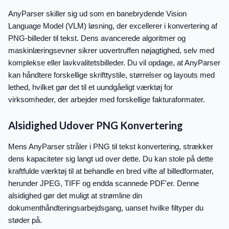
AnyParser skiller sig ud som en banebrydende Vision
Language Model (VLM) løsning, der excellerer i konvertering af
PNG-billeder til tekst. Dens avancerede algoritmer og
maskinlæringsevner sikrer uovertruffen nøjagtighed, selv med
komplekse eller lavkvalitetsbilleder. Du vil opdage, at AnyParser
kan håndtere forskellige skrifttystile, størrelser og layouts med
lethed, hvilket gør det til et uundgåeligt værktøj for
virksomheder, der arbejder med forskellige fakturaformater.
Alsidighed Udover PNG Konvertering
Mens AnyParser stråler i PNG til tekst konvertering, strækker
dens kapaciteter sig langt ud over dette. Du kan stole på dette
kraftfulde værktøj til at behandle en bred vifte af billedformater,
herunder JPEG, TIFF og endda scannede PDF'er. Denne
alsidighed gør det muligt at strømline din
dokumenthåndteringsarbejdsgang, uanset hvilke filtyper du
støder på.