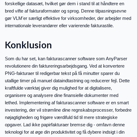
forskellige datasæt, hvilket gør dem i stand til at håndtere en
bred vifte af fakturaformater og sprog. Denne tilpasningsevne
gør VLM'er særligt effektive for virksomheder, der arbejder med
internationale leverandører eller varierende fakturastile.
Konklusion
Som du har set, kan fakturascanner software som AnyParser
revolutionere din faktureringsarbejdsgang. Ved at konvertere
PNG-fakturaer til redigerbar tekst på få minutter sparer du
utallige timer på manuel dataindtastning og reducerer fejl. Dette
kraftfulde værktøj giver dig mulighed for at digitalisere,
organisere og analysere dine finansielle dokumenter med
lethed. Implementering af fakturascanner software er en smart
investering, der vil strømline dine regnskabsprocesser, forbedre
nøjagtigheden og frigøre værdifuld tid til mere strategiske
opgaver. Lad ikke papirfakturaer bremse dig - omfavn denne
teknologi for at øge din produktivitet og få dybere indsigt i din