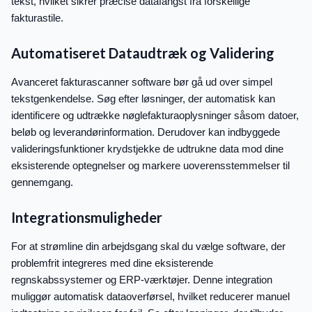
tekst, hvilket sikrer præcise datafangst fra forskellige
fakturastile.
Automatiseret Dataudtræk og Validering
Avanceret fakturascanner software bør gå ud over simpel
tekstgenkendelse. Søg efter løsninger, der automatisk kan
identificere og udtrække nøglefakturaoplysninger såsom datoer,
beløb og leverandørinformation. Derudover kan indbyggede
valideringsfunktioner krydstjekke de udtrukne data mod dine
eksisterende optegnelser og markere uoverensstemmelser til
gennemgang.
Integrationsmuligheder
For at strømline din arbejdsgang skal du vælge software, der
problemfrit integreres med dine eksisterende
regnskabssystemer og ERP-værktøjer. Denne integration
muliggør automatisk dataoverførsel, hvilket reducerer manuel