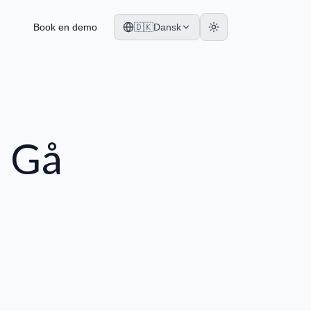
Book en demo
🇩🇰
Dansk
: Gå