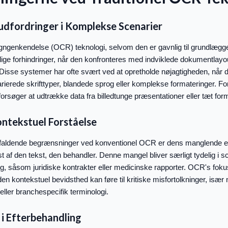
dfordringer i Komplekse Scenarier
tegngenkendelse (OCR) teknologi, selvom den er gavnlig til grundlæg
elige forhindringer, når den konfronteres med indviklede dokumentlayou
r. Disse systemer har ofte svært ved at opretholde nøjagtigheden, når 
ierede skrifttyper, blandede sprog eller komplekse formateringer. F
forsøger at udtrække data fra billedtunge præsentationer eller tæt fo
ntekstuel Forståelse
efaldende begrænsninger ved konventionel OCR er dens manglende evn
 af den tekst, den behandler. Denne mangel bliver særligt tydelig i s
ng, såsom juridiske kontrakter eller medicinske rapporter. OCR's foku
n kontekstuel bevidsthed kan føre til kritiske misfortolkninger, især 
eller branchespecifik terminologi.
 i Efterbehandling