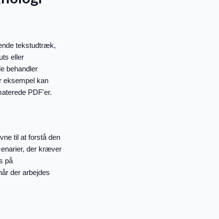
gende tekstudtræk,
ts eller
de behandler
or eksempel kan
rmaterede PDF'er.
e til at forstå den
cenarier, der kræver
s på
når der arbejdes