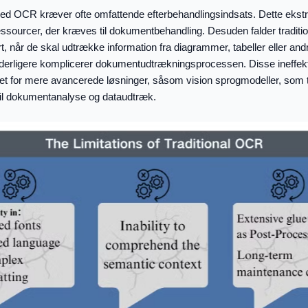
d OCR kræver ofte omfattende efterbehandlingsindsats. Dette ekstra 
essourcer, der kræves til dokumentbehandling. Desuden falder tradit
, når de skal udtrække information fra diagrammer, tabeller eller andr
yderligere komplicerer dokumentudtrækningsprocessen. Disse ineffekti
et for mere avancerede løsninger, såsom vision sprogmodeller, som 
til dokumentanalyse og dataudtræk.