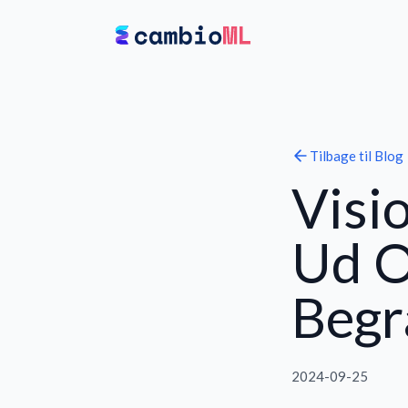
Tilbage til
Blog
Visi
Ud O
Begr
2024-09-25