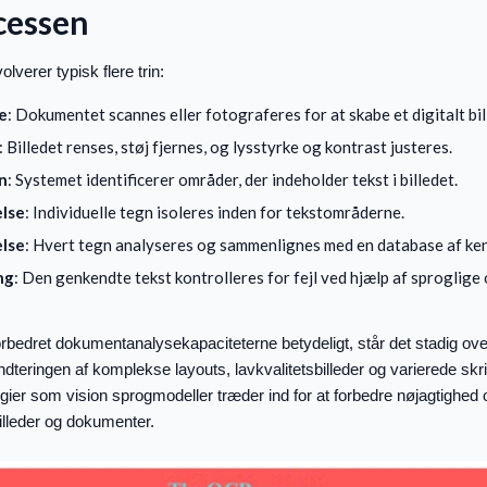
cessen
verer typisk flere trin:
e
: Dokumentet scannes eller fotograferes for at skabe et digitalt bil
: Billedet renses, støj fjernes, og lysstyrke og kontrast justeres.
n
: Systemet identificerer områder, der indeholder tekst i billedet.
lse
: Individuelle tegn isoleres inden for tekstområderne.
lse
: Hvert tegn analyseres og sammenlignes med en database af ke
ng
: Den genkendte tekst kontrolleres for fejl ved hjælp af sproglige
edret dokumentanalysekapaciteterne betydeligt, står det stadig ove
teringen af komplekse layouts, lavkvalitetsbilleder og varierede skrif
ier som vision sprogmodeller træder ind for at forbedre nøjagtighed o
billeder og dokumenter.