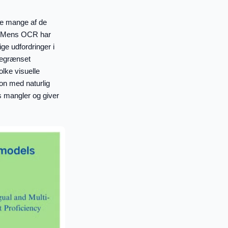
re mange af de
). Mens OCR har
lige udfordringer i
begrænset
lke visuelle
on med naturlig
s mangler og giver