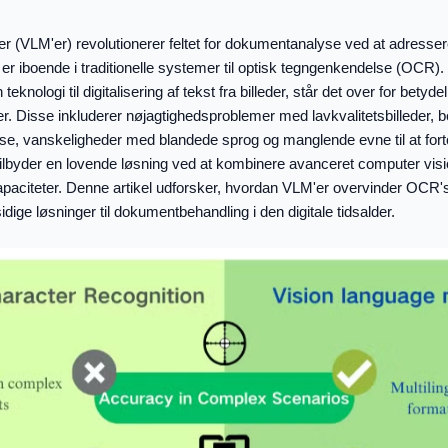
r (VLM'er) revolutionerer feltet for dokumentanalyse ved at adresse
er iboende i traditionelle systemer til optisk tegngenkendelse (OCR
eknologi til digitalisering af tekst fra billeder, står det over for betyde
. Disse inkluderer nøjagtighedsproblemer med lavkvalitetsbilleder, 
lse, vanskeligheder med blandede sprog og manglende evne til at forto
ilbyder en lovende løsning ved at kombinere avanceret computer visi
paciteter. Denne artikel udforsker, hvordan VLM'er overvinder OCR'
dige løsninger til dokumentbehandling i den digitale tidsalder.