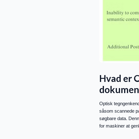
Hvad er 
dokumen
Optisk tegngenkende
såsom scannede papi
søgbare data. Denn
for maskiner at genk