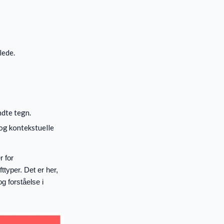
lede.
ndte tegn.
 og kontekstuelle
r for
ttyper. Det er her,
g forståelse i