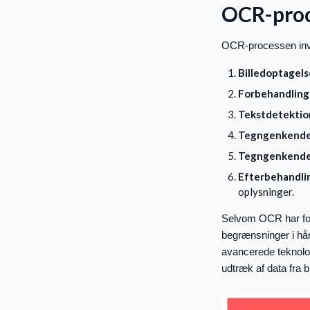
OCR-pro
OCR-processen invol
Billedoptagels
Forbehandling
Tekstdetektio
Tegngenkende
Tegngenkende
Efterbehandli
oplysninger.
Selvom OCR har forb
begrænsninger i hånd
avancerede teknolog
udtræk af data fra 