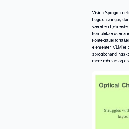
Vision Sprogmodelle
begrænsninger, der 
været en hjørnesten t
komplekse scenarier
kontekstuel forståe
elementer. VLM'er t
sprogbehandlingska
mere robuste og alsi