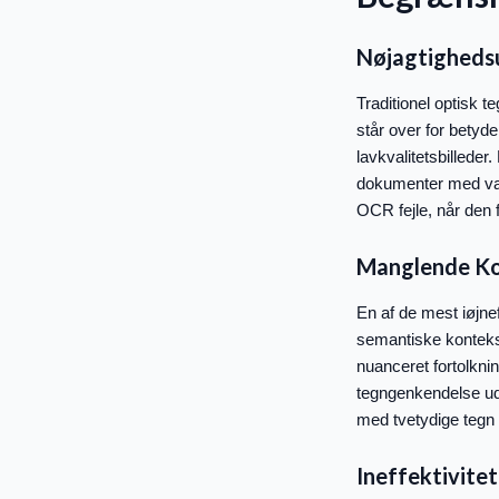
Nøjagtighedsu
Traditionel optisk 
står over for betyd
lavkvalitetsbillede
dokumenter med var
OCR fejle, når den 
Manglende Ko
En af de mest iøjn
semantiske kontekst
nuanceret fortolkni
tegngenkendelse ude
med tvetydige tegn 
Ineffektivitet