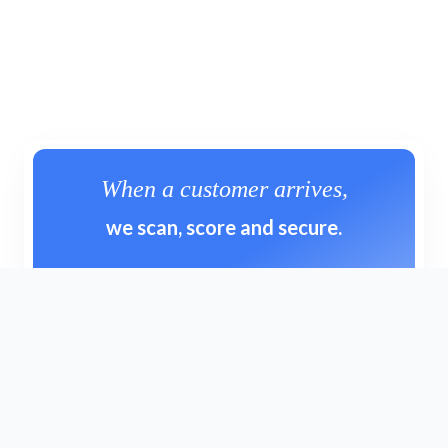
When a customer arrives,
we scan, score and secure.
Try for free
Get a Personalized Demo
Footer