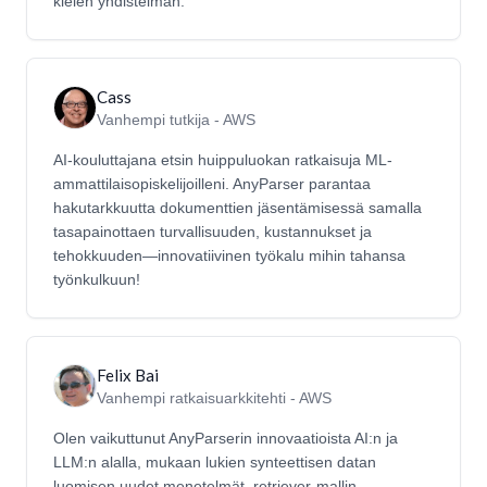
kielen yhdistelmän.
Cass
Vanhempi tutkija - AWS
AI-kouluttajana etsin huippuluokan ratkaisuja ML-
ammattilaisopiskelijoilleni. AnyParser parantaa
hakutarkkuutta dokumenttien jäsentämisessä samalla
tasapainottaen turvallisuuden, kustannukset ja
tehokkuuden—innovatiivinen työkalu mihin tahansa
työnkulkuun!
Felix Bai
Vanhempi ratkaisuarkkitehti - AWS
Olen vaikuttunut AnyParserin innovaatioista AI:n ja
LLM:n alalla, mukaan lukien synteettisen datan
luomisen uudet menetelmät, retriever-mallin