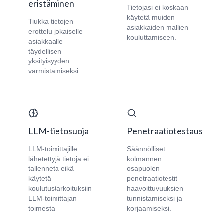
eristäminen
Tietojasi ei koskaan
käytetä muiden
Tiukka tietojen
asiakkaiden mallien
erottelu jokaiselle
kouluttamiseen.
asiakkaalle
täydellisen
yksityisyyden
varmistamiseksi.
LLM-tietosuoja
Penetraatiotestaus
LLM-toimittajille
Säännölliset
lähetettyjä tietoja ei
kolmannen
tallenneta eikä
osapuolen
käytetä
penetraatiotestit
koulutustarkoituksiin
haavoittuvuuksien
LLM-toimittajan
tunnistamiseksi ja
toimesta.
korjaamiseksi.