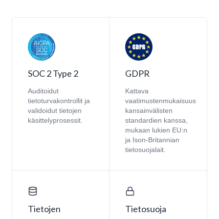
SOC 2 Type 2
GDPR
Auditoidut
Kattava
tietoturvakontrollit ja
vaatimustenmukaisuus
validoidut tietojen
kansainvälisten
käsittelyprosessit.
standardien kanssa,
mukaan lukien EU:n
ja Ison-Britannian
tietosuojalait.
Tietojen
Tietosuoja