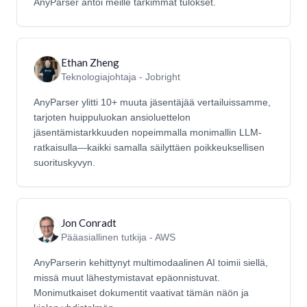
AnyParser antoi meille tarkimmat tulokset.
Ethan Zheng
Teknologiajohtaja - Jobright
AnyParser ylitti 10+ muuta jäsentäjää vertailuissamme,
tarjoten huippuluokan ansioluettelon
jäsentämistarkkuuden nopeimmalla monimallin LLM-
ratkaisulla—kaikki samalla säilyttäen poikkeuksellisen
suorituskyvyn.
Jon Conradt
Pääasiallinen tutkija - AWS
AnyParserin kehittynyt multimodaalinen AI toimii siellä,
missä muut lähestymistavat epäonnistuvat.
Monimutkaiset dokumentit vaativat tämän näön ja