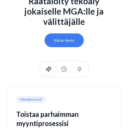
Räätälöity tekoäly
jokaiselle MGA:lle ja
välittäjälle
Varaa demo
Tekoälymyynti
Toistaa parhaimman
myyntiprosessisi