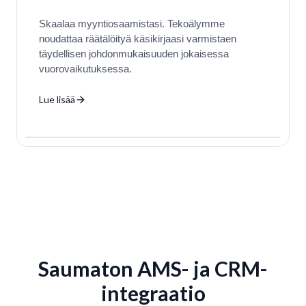
Skaalaa myyntiosaamistasi. Tekoälymme
noudattaa räätälöityä käsikirjaasi varmistaen
täydellisen johdonmukaisuuden jokaisessa
vuorovaikutuksessa.
Lue lisää
⚡
Client A
Client B
Client C
Consistent
Consistent
Consistent
100%
Consistent
James D.
ENERGENT AI
JD
LIVE
AMS INTEGRATION
QUOTING RATERS
EMAIL SUITE
CRM SYNC
Auto Insurance • SMS
Your Playbook
Energent AI
Sales Process
Replicates Process
Saumaton AMS- ja CRM-
integraatio