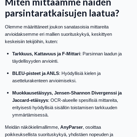
Miten mittaamme näiden
parsintaratkaisujen laatua?
Olemme määrittäneet joukon sanatasoisia mittareita
arvioidaksemme eri mallien suorituskykyä, keskittyen
keskeisiin tekijöihin, kuten:
Tarkkuus, Kattavuus ja F-Mittari
: Parsinnan laadun ja
täydellisyyden arviointi.
BLEU-pisteet ja ANLS
: Hyödyllisiä kielen ja
asettelurakenteen arvioimiseksi.
Muokkausetäisyys, Jensen-Shannon Divergenssi ja
Jaccard-etäisyys
: OCR-alueelle spesifisiä mittareita,
erityisesti hyödyllisiä sisällön toistamisen tarkkuuden
ymmärtämisessä.
Meidän näkökielimallimme,
AnyParser
, osoittaa
poikkeuksellista suorituskykyä, yhdistäen nopeuden ja