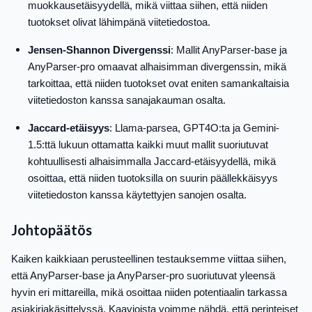
muokkausetäisyydellä, mikä viittaa siihen, että niiden
tuotokset olivat lähimpänä viitetiedostoa.
Jensen-Shannon Divergenssi
: Mallit AnyParser-base ja
AnyParser-pro omaavat alhaisimman divergenssin, mikä
tarkoittaa, että niiden tuotokset ovat eniten samankaltaisia
viitetiedoston kanssa sanajakauman osalta.
Jaccard-etäisyys
: Llama-parsea, GPT4O:ta ja Gemini-
1.5:ttä lukuun ottamatta kaikki muut mallit suoriutuvat
kohtuullisesti alhaisimmalla Jaccard-etäisyydellä, mikä
osoittaa, että niiden tuotoksilla on suurin päällekkäisyys
viitetiedoston kanssa käytettyjen sanojen osalta.
Johtopäätös
Kaiken kaikkiaan perusteellinen testauksemme viittaa siihen,
että AnyParser-base ja AnyParser-pro suoriutuvat yleensä
hyvin eri mittareilla, mikä osoittaa niiden potentiaalin tarkassa
asiakirjakäsittelyssä. Kaavioista voimme nähdä, että perinteiset