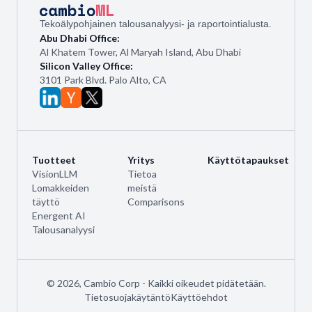
Tekoälypohjainen talousanalyysi- ja raportointialusta.
Abu Dhabi Office:
Al Khatem Tower, Al Maryah Island, Abu Dhabi
Silicon Valley Office:
3101 Park Blvd. Palo Alto, CA
Tuotteet
Yritys
Käyttötapaukset
VisionLLM
Tietoa
Lomakkeiden
meistä
täyttö
Comparisons
Energent AI
Talousanalyysi
©
2026
,
Cambio Corp
-
Kaikki oikeudet pidätetään.
Tietosuojakäytäntö
Käyttöehdot