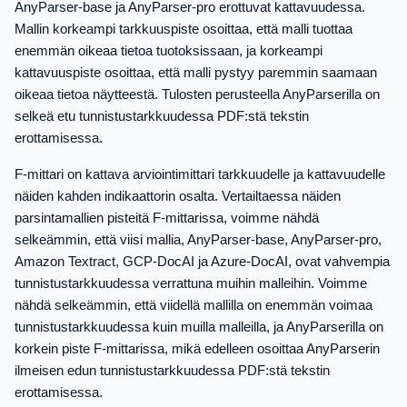
AnyParser-base ja AnyParser-pro erottuvat kattavuudessa.
Mallin korkeampi tarkkuuspiste osoittaa, että malli tuottaa
enemmän oikeaa tietoa tuotoksissaan, ja korkeampi
kattavuuspiste osoittaa, että malli pystyy paremmin saamaan
oikeaa tietoa näytteestä. Tulosten perusteella AnyParserilla on
selkeä etu tunnistustarkkuudessa PDF:stä tekstin
erottamisessa.
F-mittari on kattava arviointimittari tarkkuudelle ja kattavuudelle
näiden kahden indikaattorin osalta. Vertailtaessa näiden
parsintamallien pisteitä F-mittarissa, voimme nähdä
selkeämmin, että viisi mallia, AnyParser-base, AnyParser-pro,
Amazon Textract, GCP-DocAI ja Azure-DocAI, ovat vahvempia
tunnistustarkkuudessa verrattuna muihin malleihin. Voimme
nähdä selkeämmin, että viidellä mallilla on enemmän voimaa
tunnistustarkkuudessa kuin muilla malleilla, ja AnyParserilla on
korkein piste F-mittarissa, mikä edelleen osoittaa AnyParserin
ilmeisen edun tunnistustarkkuudessa PDF:stä tekstin
erottamisessa.