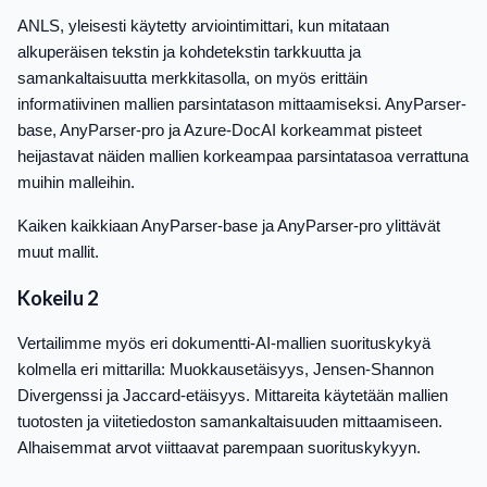
ANLS, yleisesti käytetty arviointimittari, kun mitataan
alkuperäisen tekstin ja kohdetekstin tarkkuutta ja
samankaltaisuutta merkkitasolla, on myös erittäin
informatiivinen mallien parsintatason mittaamiseksi. AnyParser-
base, AnyParser-pro ja Azure-DocAI korkeammat pisteet
heijastavat näiden mallien korkeampaa parsintatasoa verrattuna
muihin malleihin.
Kaiken kaikkiaan AnyParser-base ja AnyParser-pro ylittävät
muut mallit.
Kokeilu 2
Vertailimme myös eri dokumentti-AI-mallien suorituskykyä
kolmella eri mittarilla: Muokkausetäisyys, Jensen-Shannon
Divergenssi ja Jaccard-etäisyys. Mittareita käytetään mallien
tuotosten ja viitetiedoston samankaltaisuuden mittaamiseen.
Alhaisemmat arvot viittaavat parempaan suorituskykyyn.