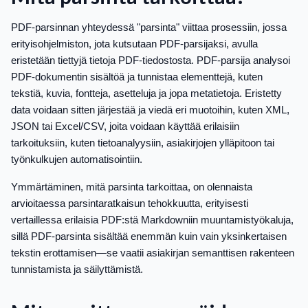
PDF-parsinnan yhteydessä "parsinta" viittaa prosessiin, jossa
erityisohjelmiston, jota kutsutaan PDF-parsijaksi, avulla
eristetään tiettyjä tietoja PDF-tiedostosta. PDF-parsija analysoi
PDF-dokumentin sisältöä ja tunnistaa elementtejä, kuten
tekstiä, kuvia, fontteja, asetteluja ja jopa metatietoja. Eristetty
data voidaan sitten järjestää ja viedä eri muotoihin, kuten XML,
JSON tai Excel/CSV, joita voidaan käyttää erilaisiin
tarkoituksiin, kuten tietoanalyysiin, asiakirjojen ylläpitoon tai
työnkulkujen automatisointiin.
Ymmärtäminen, mitä parsinta tarkoittaa, on olennaista
arvioitaessa parsintaratkaisun tehokkuutta, erityisesti
vertaillessa erilaisia PDF:stä Markdowniin muuntamistyökaluja,
sillä PDF-parsinta sisältää enemmän kuin vain yksinkertaisen
tekstin erottamisen—se vaatii asiakirjan semanttisen rakenteen
tunnistamista ja säilyttämistä.