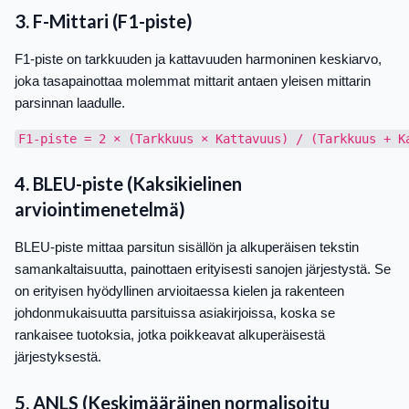
3. F-Mittari (F1-piste)
F1-piste on tarkkuuden ja kattavuuden harmoninen keskiarvo,
joka tasapainottaa molemmat mittarit antaen yleisen mittarin
parsinnan laadulle.
4. BLEU-piste (Kaksikielinen
arviointimenetelmä)
BLEU-piste mittaa parsitun sisällön ja alkuperäisen tekstin
samankaltaisuutta, painottaen erityisesti sanojen järjestystä. Se
on erityisen hyödyllinen arvioitaessa kielen ja rakenteen
johdonmukaisuutta parsituissa asiakirjoissa, koska se
rankaisee tuotoksia, jotka poikkeavat alkuperäisestä
järjestyksestä.
5. ANLS (Keskimääräinen normalisoitu