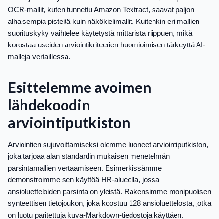
OCR-mallit, kuten tunnettu Amazon Textract, saavat paljon
alhaisempia pisteitä kuin näkökielimallit. Kuitenkin eri mallien
suorituskyky vaihtelee käytetystä mittarista riippuen, mikä
korostaa useiden arviointikriteerien huomioimisen tärkeyttä AI-
malleja vertaillessa.
Esittelemme avoimen
lähdekoodin
arviointiputkiston
Arviointien sujuvoittamiseksi olemme luoneet arviointiputkiston,
joka tarjoaa alan standardin mukaisen menetelmän
parsintamallien vertaamiseen. Esimerkissämme
demonstroimme sen käyttöä HR-alueella, jossa
ansioluetteloiden parsinta on yleistä. Rakensimme monipuolisen
synteettisen tietojoukon, joka koostuu 128 ansioluettelosta, jotka
on luotu paritettuja kuva-Markdown-tiedostoja käyttäen.