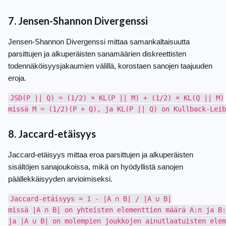
7. Jensen-Shannon Divergenssi
Jensen-Shannon Divergenssi mittaa samankaltaisuutta
parsittujen ja alkuperäisten sanamäärien diskreettisten
todennäköisyysjakaumien välillä, korostaen sanojen taajuuden
eroja.
JSD(P || Q) = (1/2) × KL(P || M) + (1/2) × KL(Q || M)

8. Jaccard-etäisyys
Jaccard-etäisyys mittaa eroa parsittujen ja alkuperäisten
sisältöjen sanajoukoissa, mikä on hyödyllistä sanojen
päällekkäisyyden arvioimiseksi.
Jaccard-etäisyys = 1 - |A ∩ B| / |A ∪ B|

missä |A ∩ B| on yhteisten elementtien määrä A:n ja B: