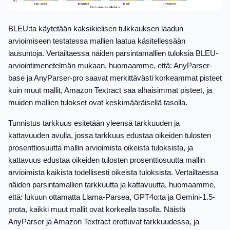
BLEU:ta käytetään kaksikielisen tulkkauksen laadun
arvioimiseen testatessa mallien laatua käsitellessään
lausuntoja. Vertailtaessa näiden parsintamallien tuloksia BLEU-
arviointimenetelmän mukaan, huomaamme, että: AnyParser-
base ja AnyParser-pro saavat merkittävästi korkeammat pisteet
kuin muut mallit, Amazon Textract saa alhaisimmat pisteet, ja
muiden mallien tulokset ovat keskimääräisellä tasolla.
Tunnistus tarkkuus esitetään yleensä tarkkuuden ja
kattavuuden avulla, jossa tarkkuus edustaa oikeiden tulosten
prosenttiosuutta mallin arvioimista oikeista tuloksista, ja
kattavuus edustaa oikeiden tulosten prosenttiosuutta mallin
arvioimista kaikista todellisesti oikeista tuloksista. Vertailtaessa
näiden parsintamallien tarkkuutta ja kattavuutta, huomaamme,
että: lukuun ottamatta Llama-Parsea, GPT4o:ta ja Gemini-1.5-
prota, kaikki muut mallit ovat korkealla tasolla. Näistä
AnyParser ja Amazon Textract erottuvat tarkkuudessa, ja