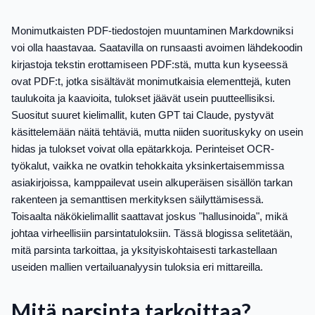
Monimutkaisten PDF-tiedostojen muuntaminen Markdowniksi
voi olla haastavaa. Saatavilla on runsaasti avoimen lähdekoodin
kirjastoja tekstin erottamiseen PDF:stä, mutta kun kyseessä
ovat PDF:t, jotka sisältävät monimutkaisia elementtejä, kuten
taulukoita ja kaavioita, tulokset jäävät usein puutteellisiksi.
Suositut suuret kielimallit, kuten GPT tai Claude, pystyvät
käsittelemään näitä tehtäviä, mutta niiden suorituskyky on usein
hidas ja tulokset voivat olla epätarkkoja. Perinteiset OCR-
työkalut, vaikka ne ovatkin tehokkaita yksinkertaisemmissa
asiakirjoissa, kamppailevat usein alkuperäisen sisällön tarkan
rakenteen ja semanttisen merkityksen säilyttämisessä.
Toisaalta näkökielimallit saattavat joskus "hallusinoida", mikä
johtaa virheellisiin parsintatuloksiin. Tässä blogissa selitetään,
mitä parsinta tarkoittaa, ja yksityiskohtaisesti tarkastellaan
useiden mallien vertailuanalyysin tuloksia eri mittareilla.
Mitä parsinta tarkoittaa?