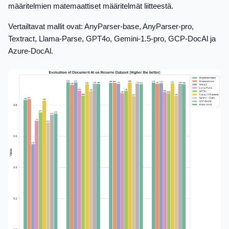
määritelmien matemaattiset määritelmät liitteestä.
Vertailtavat mallit ovat: AnyParser-base, AnyParser-pro,
Textract, Llama-Parse, GPT4o, Gemini-1.5-pro, GCP-DocAl ja
Azure-DocAl.