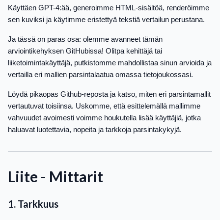
Käyttäen GPT-4:ää, generoimme HTML-sisältöä, renderöimme
sen kuviksi ja käytimme eristettyä tekstiä vertailun perustana.
Ja tässä on paras osa: olemme avanneet tämän
arviointikehyksen GitHubissa! Olitpa kehittäjä tai
liiketoimintakäyttäjä, putkistomme mahdollistaa sinun arvioida ja
vertailla eri mallien parsintalaatua omassa tietojoukossasi.
Löydä pikaopas Github-reposta ja katso, miten eri parsintamallit
vertautuvat toisiinsa. Uskomme, että esittelemällä mallimme
vahvuudet avoimesti voimme houkutella lisää käyttäjiä, jotka
haluavat luotettavia, nopeita ja tarkkoja parsintakykyjä.
Liite - Mittarit
1. Tarkkuus