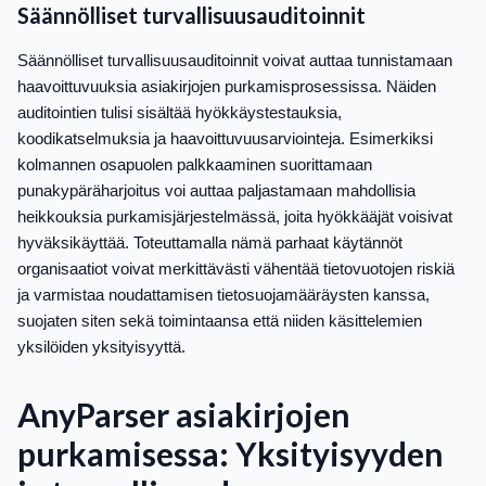
Säännölliset turvallisuusauditoinnit
Säännölliset turvallisuusauditoinnit voivat auttaa tunnistamaan
haavoittuvuuksia asiakirjojen purkamisprosessissa. Näiden
auditointien tulisi sisältää hyökkäystestauksia,
koodikatselmuksia ja haavoittuvuusarviointeja. Esimerkiksi
kolmannen osapuolen palkkaaminen suorittamaan
punakypäräharjoitus voi auttaa paljastamaan mahdollisia
heikkouksia purkamisjärjestelmässä, joita hyökkääjät voisivat
hyväksikäyttää. Toteuttamalla nämä parhaat käytännöt
organisaatiot voivat merkittävästi vähentää tietovuotojen riskiä
ja varmistaa noudattamisen tietosuojamääräysten kanssa,
suojaten siten sekä toimintaansa että niiden käsittelemien
yksilöiden yksityisyyttä.
AnyParser asiakirjojen
purkamisessa: Yksityisyyden