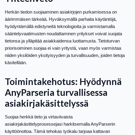
Herkän tiedon suojaaminen asiakirjojen purkamisessa on
äärimmäisen tärkeää. Hyväksymällä parhaita käytäntöjä,
hyödyntämällä edistyneitä teknologioita ja varmistamalla
sääntelyvaatimusten noudattaminen yritykset voivat suojata
tietonsa ja ylläpitää asiakkaidensa luottamusta. Tietoturvan
priorisoiminen suojaa ei vain yritystä, vaan myös varmistaa
niiden yksilöiden yksityisyyden ja turvallisuuden, joiden tietoja
käsitellään.
Toimintakehotus: Hyödynnä
AnyParseria turvallisessa
asiakirjakäsittelyssä
Suojaa herkkä tieto ja virtaviivaista
asiakirjakäsittelyprosessejasi harkitsemalla AnyParserin
käyttöönottoa. Tämä tehokas työkalu tarjoaa kattavan