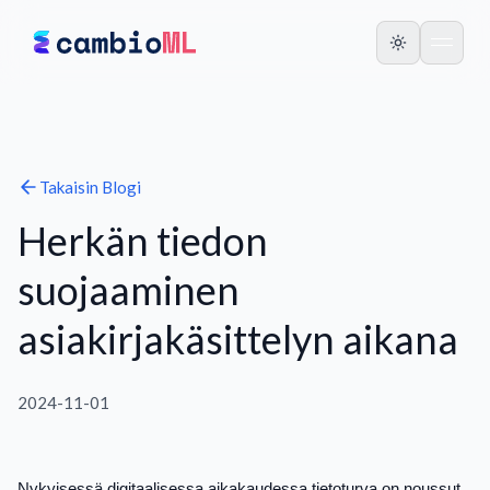
Takaisin
Blogi
Herkän tiedon
suojaaminen
asiakirjakäsittelyn aikana
2024-11-01
Nykyisessä digitaalisessa aikakaudessa tietoturva on noussut