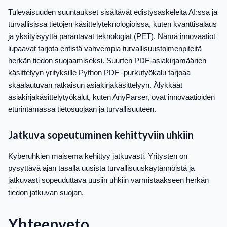
Tulevaisuuden suuntaukset sisältävät edistysaskeleita AI:ssa ja
turvallisissa tietojen käsittelyteknologioissa, kuten kvanttisalaus
ja yksityisyyttä parantavat teknologiat (PET). Nämä innovaatiot
lupaavat tarjota entistä vahvempia turvallisuustoimenpiteitä
herkän tiedon suojaamiseksi. Suurten PDF-asiakirjamäärien
käsittelyyn yrityksille Python PDF -purkutyökalu tarjoaa
skaalautuvan ratkaisun asiakirjakäsittelyyn. Älykkäät
asiakirjakäsittelytyökalut, kuten AnyParser, ovat innovaatioiden
eturintamassa tietosuojaan ja turvallisuuteen.
Jatkuva sopeutuminen kehittyviin uhkiin
Kyberuhkien maisema kehittyy jatkuvasti. Yritysten on
pysyttävä ajan tasalla uusista turvallisuuskäytännöistä ja
jatkuvasti sopeuduttava uusiin uhkiin varmistaakseen herkän
tiedon jatkuvan suojan.
Yhteenveto