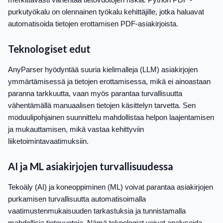
purkutyökalu on olennainen työkalu kehittäjille, jotka haluavat
automatisoida tietojen erottamisen PDF-asiakirjoista.
Teknologiset edut
AnyParser hyödyntää suuria kielimalleja (LLM) asiakirjojen
ymmärtämisessä ja tietojen erottamisessa, mikä ei ainoastaan
paranna tarkkuutta, vaan myös parantaa turvallisuutta
vähentämällä manuaalisen tietojen käsittelyn tarvetta. Sen
moduulipohjainen suunnittelu mahdollistaa helpon laajentamisen
ja mukauttamisen, mikä vastaa kehittyviin
liiketoimintavaatimuksiin.
AI ja ML asiakirjojen turvallisuudessa
Tekoäly (AI) ja koneoppiminen (ML) voivat parantaa asiakirjojen
purkamisen turvallisuutta automatisoimalla
vaatimustenmukaisuuden tarkastuksia ja tunnistamalla
mahdollisia tietovuotoja. Nämä teknologiat voivat analysoida