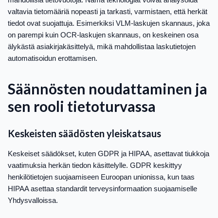
valtavia tietomääriä nopeasti ja tarkasti, varmistaen, että herkät
tiedot ovat suojattuja. Esimerkiksi VLM-laskujen skannaus, joka
on parempi kuin OCR-laskujen skannaus, on keskeinen osa
älykästä asiakirjakäsittelyä, mikä mahdollistaa laskutietojen
automatisoidun erottamisen.
Säännösten noudattaminen ja
sen rooli tietoturvassa
Keskeisten säädösten yleiskatsaus
Keskeiset säädökset, kuten GDPR ja HIPAA, asettavat tiukkoja
vaatimuksia herkän tiedon käsittelylle. GDPR keskittyy
henkilötietojen suojaamiseen Euroopan unionissa, kun taas
HIPAA asettaa standardit terveysinformaation suojaamiselle
Yhdysvalloissa.