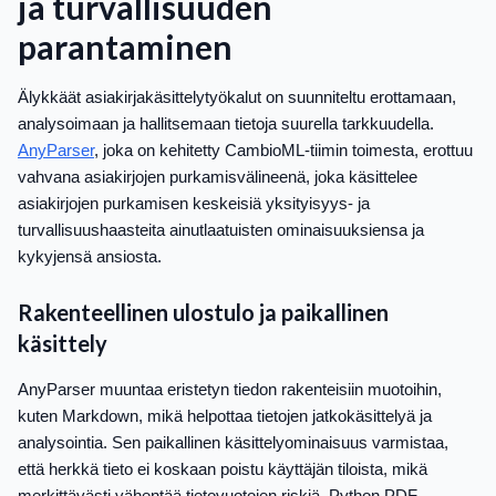
ja turvallisuuden
parantaminen
Älykkäät asiakirjakäsittelytyökalut on suunniteltu erottamaan,
analysoimaan ja hallitsemaan tietoja suurella tarkkuudella.
AnyParser
, joka on kehitetty CambioML-tiimin toimesta, erottuu
vahvana asiakirjojen purkamisvälineenä, joka käsittelee
asiakirjojen purkamisen keskeisiä yksityisyys- ja
turvallisuushaasteita ainutlaatuisten ominaisuuksiensa ja
kykyjensä ansiosta.
Rakenteellinen ulostulo ja paikallinen
käsittely
AnyParser muuntaa eristetyn tiedon rakenteisiin muotoihin,
kuten Markdown, mikä helpottaa tietojen jatkokäsittelyä ja
analysointia. Sen paikallinen käsittelyominaisuus varmistaa,
että herkkä tieto ei koskaan poistu käyttäjän tiloista, mikä
merkittävästi vähentää tietovuotojen riskiä. Python PDF -