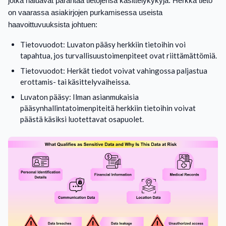
jotka haluavat parantaa tietojensa käsittelykykyjä. Herkkä tieto
on vaarassa asiakirjojen purkamisessa useista
haavoittuvuuksista johtuen:
Tietovuodot: Luvaton pääsy herkkiin tietoihin voi
tapahtua, jos turvallisuustoimenpiteet ovat riittämättömiä.
Tietovuodot: Herkät tiedot voivat vahingossa paljastua
erottamis- tai käsittelyvaiheissa.
Luvaton pääsy: Ilman asianmukaisia
pääsynhallintatoimenpiteitä herkkiin tietoihin voivat
päästä käsiksi luotettavat osapuolet.