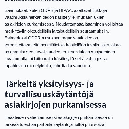
Säännökset, kuten GDPR ja HIPAA, asettavat tiukkoja
vaatimuksia herkän tiedon käsittelylle, mukaan lukien
asiakirjojen purkamisessa. Noudattamatta jättäminen voi johtaa
merkittäviin oikeudellisiin ja taloudellisiin seuraamuksiin.
Esimerkiksi GDPR:n mukaan organisaatioiden on
varmistettava, että henkilötietoja käsitellään tavalla, joka takaa
asianmukaisen turvallisuuden, mukaan lukien suojaaminen
luvattomalta tai laittomalta käsittelyltä sekä vahingossa
tapahtuvilta menetyksiltä, tuhoilta tai vaurioilta.
Tärkeitä yksityisyys- ja
turvallisuuskäytäntöjä
asiakirjojen purkamisessa
Haasteiden vähentämiseksi asiakirjojen purkamisessa on
tärkeää toteuttaa parhaita käytäntöjä, jotka priorisoivat