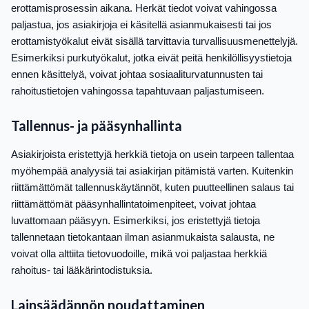
erottamisprosessin aikana. Herkät tiedot voivat vahingossa
paljastua, jos asiakirjoja ei käsitellä asianmukaisesti tai jos
erottamistyökalut eivät sisällä tarvittavia turvallisuusmenettelyjä.
Esimerkiksi purkutyökalut, jotka eivät peitä henkilöllisyystietoja
ennen käsittelyä, voivat johtaa sosiaaliturvatunnusten tai
rahoitustietojen vahingossa tapahtuvaan paljastumiseen.
Tallennus- ja pääsynhallinta
Asiakirjoista eristettyjä herkkiä tietoja on usein tarpeen tallentaa
myöhempää analyysiä tai asiakirjan pitämistä varten. Kuitenkin
riittämättömät tallennuskäytännöt, kuten puutteellinen salaus tai
riittämättömät pääsynhallintatoimenpiteet, voivat johtaa
luvattomaan pääsyyn. Esimerkiksi, jos eristettyjä tietoja
tallennetaan tietokantaan ilman asianmukaista salausta, ne
voivat olla alttiita tietovuodoille, mikä voi paljastaa herkkiä
rahoitus- tai lääkärintodistuksia.
Lainsäädännön noudattaminen