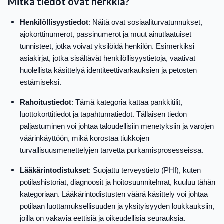
Mitkä tiedot ovat herkkiä?
Henkilöllisyystiedot
: Näitä ovat sosiaaliturvatunnukset,
ajokorttinumerot, passinumerot ja muut ainutlaatuiset
tunnisteet, jotka voivat yksilöidä henkilön. Esimerkiksi
asiakirjat, jotka sisältävät henkilöllisyystietoja, vaativat
huolellista käsittelyä identiteettivarkauksien ja petosten
estämiseksi.
Rahoitustiedot
: Tämä kategoria kattaa pankkitilit,
luottokorttitiedot ja tapahtumatiedot. Tällaisen tiedon
paljastuminen voi johtaa taloudellisiin menetyksiin ja varojen
väärinkäyttöön, mikä korostaa tiukkojen
turvallisuusmenettelyjen tarvetta purkamisprosesseissa.
Lääkärintodistukset
: Suojattu terveystieto (PHI), kuten
potilashistoriat, diagnoosit ja hoitosuunnitelmat, kuuluu tähän
kategoriaan. Lääkärintodistusten väärä käsittely voi johtaa
potilaan luottamuksellisuuden ja yksityisyyden loukkauksiin,
joilla on vakavia eettisiä ja oikeudellisia seurauksia.