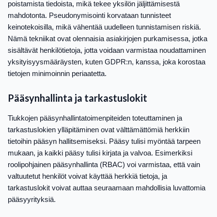
poistamista tiedoista, mikä tekee yksilön jäljittämisestä
mahdotonta. Pseudonymisointi korvataan tunnisteet
keinotekoisilla, mikä vähentää uudelleen tunnistamisen riskiä.
Nämä tekniikat ovat olennaisia asiakirjojen purkamisessa, jotka
sisältävät henkilötietoja, jotta voidaan varmistaa noudattaminen
yksityisyysmääräysten, kuten GDPR:n, kanssa, joka korostaa
tietojen minimoinnin periaatetta.
Pääsynhallinta ja tarkastuslokit
Tiukkojen pääsynhallintatoimenpiteiden toteuttaminen ja
tarkastuslokien ylläpitäminen ovat välttämättömiä herkkiin
tietoihin pääsyn hallitsemiseksi. Pääsy tulisi myöntää tarpeen
mukaan, ja kaikki pääsy tulisi kirjata ja valvoa. Esimerkiksi
roolipohjainen pääsynhallinta (RBAC) voi varmistaa, että vain
valtuutetut henkilöt voivat käyttää herkkiä tietoja, ja
tarkastuslokit voivat auttaa seuraamaan mahdollisia luvattomia
pääsyyrityksiä.