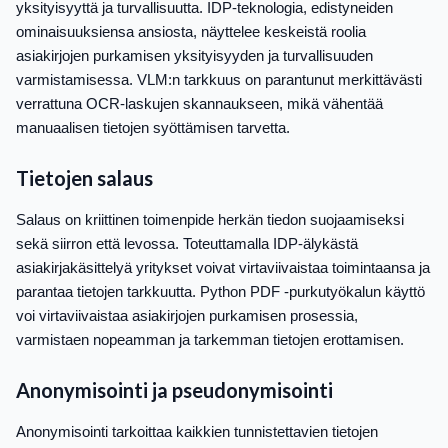
yksityisyyttä ja turvallisuutta. IDP-teknologia, edistyneiden
ominaisuuksiensa ansiosta, näyttelee keskeistä roolia
asiakirjojen purkamisen yksityisyyden ja turvallisuuden
varmistamisessa. VLM:n tarkkuus on parantunut merkittävästi
verrattuna OCR-laskujen skannaukseen, mikä vähentää
manuaalisen tietojen syöttämisen tarvetta.
Tietojen salaus
Salaus on kriittinen toimenpide herkän tiedon suojaamiseksi
sekä siirron että levossa. Toteuttamalla IDP-älykästä
asiakirjakäsittelyä yritykset voivat virtaviivaistaa toimintaansa ja
parantaa tietojen tarkkuutta. Python PDF -purkutyökalun käyttö
voi virtaviivaistaa asiakirjojen purkamisen prosessia,
varmistaen nopeamman ja tarkemman tietojen erottamisen.
Anonymisointi ja pseudonymisointi
Anonymisointi tarkoittaa kaikkien tunnistettavien tietojen