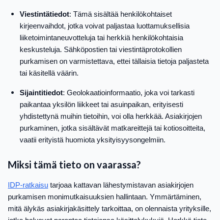
Viestintätiedot
: Tämä sisältää henkilökohtaiset
kirjeenvaihdot, jotka voivat paljastaa luottamuksellisia
liiketoimintaneuvotteluja tai herkkiä henkilökohtaisia
keskusteluja. Sähköpostien tai viestintäprotokollien
purkamisen on varmistettava, ettei tällaisia tietoja paljasteta
tai käsitellä väärin.
Sijaintitiedot
: Geolokaatioinformaatio, joka voi tarkasti
paikantaa yksilön liikkeet tai asuinpaikan, erityisesti
yhdistettynä muihin tietoihin, voi olla herkkää. Asiakirjojen
purkaminen, jotka sisältävät matkareittejä tai kotiosoitteita,
vaatii erityistä huomiota yksityisyysongelmiin.
Miksi tämä tieto on vaarassa?
IDP-ratkaisu
tarjoaa kattavan lähestymistavan asiakirjojen
purkamisen monimutkaisuuksien hallintaan. Ymmärtäminen,
mitä älykäs asiakirjakäsittely tarkoittaa, on olennaista yrityksille,