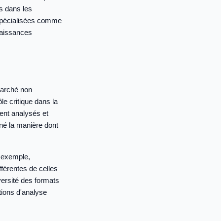
es dans les
 spécialisées comme
naissances
marché non
le critique dans la
ent analysés et
né la manière dont
 exemple,
fférentes de celles
versité des formats
tions d'analyse