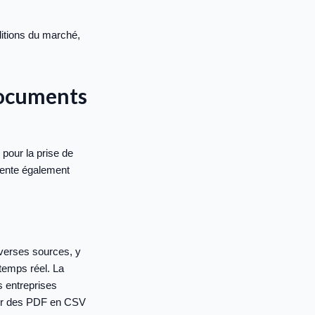
ditions du marché,
 documents
pour la prise de
sente également
verses sources, y
temps réel. La
s entreprises
rtir des PDF en CSV