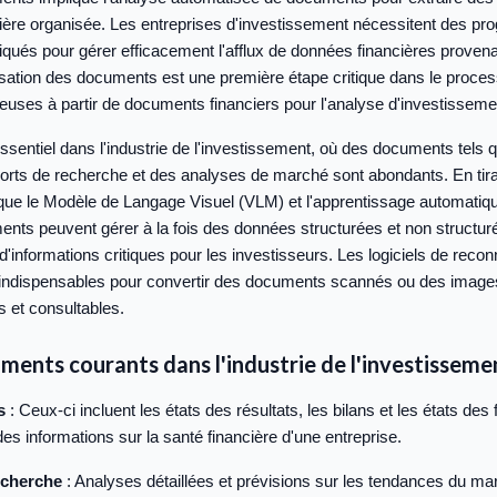
ière organisée. Les entreprises d'investissement nécessitent des p
qués pour gérer efficacement l'afflux de données financières proven
ation des documents est une première étape critique dans le proces
ieuses à partir de documents financiers pour l'analyse d'investisseme
sentiel dans l'industrie de l'investissement, où des documents tels 
ports de recherche et des analyses de marché sont abondants. En tira
 que le Modèle de Langage Visuel (VLM) et l'apprentissage automatiq
nts peuvent gérer à la fois des données structurées et non structurées
 d'informations critiques pour les investisseurs. Les logiciels de rec
 indispensables pour convertir des documents scannés ou des image
 et consultables.
ments courants dans l'industrie de l'investisseme
s
: Ceux-ci incluent les états des résultats, les bilans et les états des 
des informations sur la santé financière d'une entreprise.
echerche
: Analyses détaillées et prévisions sur les tendances du mar