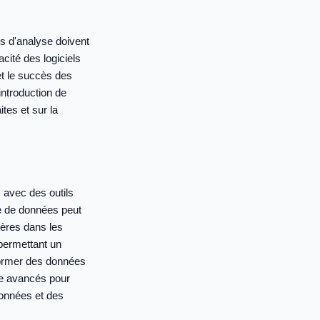
ns d'analyse doivent
cité des logiciels
et le succès des
introduction de
tes et sur la
 avec des outils
e de données peut
cières dans les
 permettant un
sformer des données
yse avancés pour
données et des