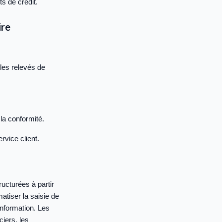
ts de crédit.
ire
 les relevés de
la conformité.
vice client.
ucturées à partir
tiser la saisie de
information. Les
iers, les