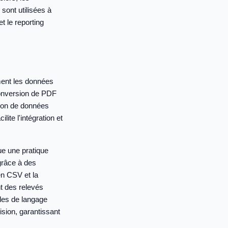
 sont utilisées à
t le reporting
ement les données
conversion de PDF
tion de données
ite l'intégration et
ue une pratique
grâce à des
en CSV et la
t des relevés
èles de langage
sion, garantissant