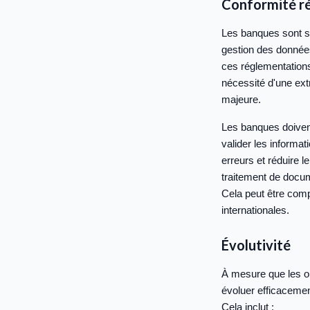
Conformité r
Les banques sont so
gestion des données
ces réglementation
nécessité d'une ext
majeure.
Les banques doivent
valider les informa
erreurs et réduire 
traitement de docum
Cela peut être comp
internationales.
Évolutivité
À mesure que les op
évoluer efficaceme
Cela inclut :