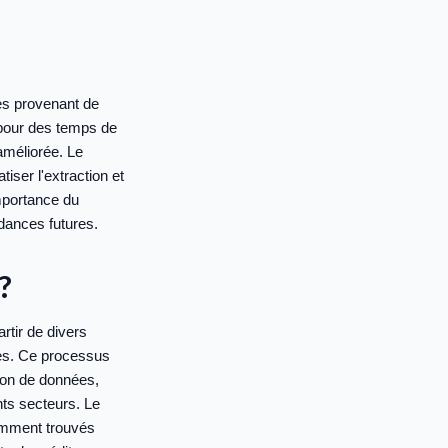
es provenant de
 pour des temps de
améliorée. Le
iser l'extraction et
importance du
dances futures.
?
rtir de divers
es. Ce processus
tion de données,
ents secteurs. Le
amment trouvés