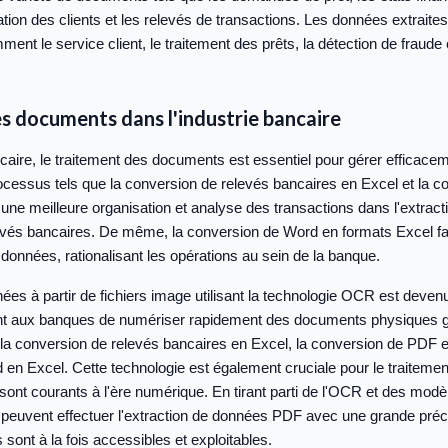
ation des clients et les relevés de transactions. Les données extraites
ment le service client, le traitement des prêts, la détection de fraude e
s documents dans l'industrie bancaire
ncaire, le traitement des documents est essentiel pour gérer efficac
ocessus tels que la conversion de relevés bancaires en Excel et la 
ne meilleure organisation et analyse des transactions dans l'extrac
evés bancaires. De même, la conversion de Word en formats Excel facil
 données, rationalisant les opérations au sein de la banque.
nées à partir de fichiers image utilisant la technologie OCR est deven
nt aux banques de numériser rapidement des documents physiques 
la conversion de relevés bancaires en Excel, la conversion de PDF 
en Excel. Cette technologie est également cruciale pour le traitemen
sont courants à l'ère numérique. En tirant parti de l'OCR et des mod
 peuvent effectuer l'extraction de données PDF avec une grande préci
 sont à la fois accessibles et exploitables.