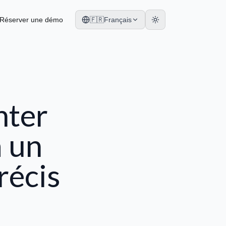
Réserver une démo
🇫🇷
Français
nter
à un
récis