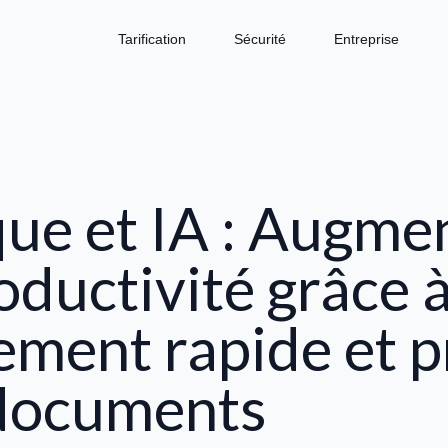
Tarification
Sécurité
Entreprise
ue et IA : Augme
oductivité grâce 
tement rapide et p
documents