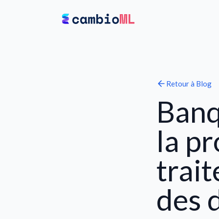
Retour à
Blog
Banq
la pr
trai
des 