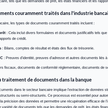
caire, tels que les demandes de prêt, les états financiers et les rappor
ments couramment traités dans l'industrie banca
caire, les types de documents couramment traités incluent :
rêt
: Cela inclut divers formulaires et documents justificatifs tels que
apports de crédit.
s
: Bilans, comptes de résultat et états des flux de trésorerie.
YC
: Preuves d'identité, preuves d'adresse et autres documents liés à 
rs fiscaux, documents de conformité réglementaire, documents de ser
du traitement de documents dans la banque
cuments dans le secteur bancaire implique l'extraction de données str
ructurés ou semi-structurés. Ce processus est essentiel pour automa
la précision des données et permettre une récupération efficace de l'
e variété de documents tels que les demandes de prêt, les états financ