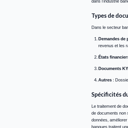
dans l'industrie ban
Types de docu
Dans le secteur ban
Demandes de p
revenus et les r
États financier
Documents K
Autres
: Dossie
Spécificités 
Le traitement de do
de documents non st
données, améliorer 
banques traitent un