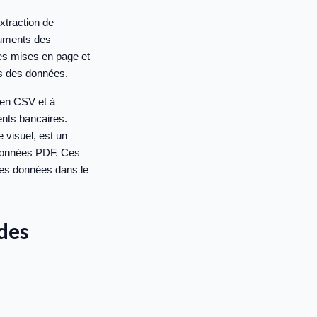
xtraction de
cuments des
es mises en page et
es des données.
 en CSV et à
ents bancaires.
 visuel, est un
e données PDF. Ces
 des données dans le
 des