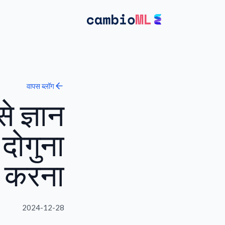
वापस
ब्लॉग
े ज्ञान
 दोगुना
करना
2024-12-28