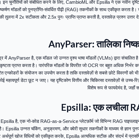
ल। इन चुनौतियों को संबोधित करने के लिए, CambioML और Epsilla ने एक नवीन दृष्ट
्कर्षण मॉडलों को पुनर्प्राप्ति-संवर्धित पीढ़ी (RAG) तकनीकों के साथ एकीकृत करता है।
 तुलना में 2x सटीकता और 2.5x पुनः प्राप्ति प्राप्त करती है, दस्तावेज़ प्रश्न उत्तर
AnyParser: तालिका निष्कर्षण
र में AnyParser है, एक मॉडल जो उन्नत दृश्य भाषा मॉडलों (VLMs) द्वारा संचालित है 
्कृष्टता प्राप्त करता है। पारंपरिक मॉडलों के विपरीत जो OCR पर बहुत अधिक निर्भर कर
एन्कोडरों के संयोजन का उपयोग करता है ताकि दस्तावेज़ों से सबसे छोटे विवरणों को भी
ोई महत्वपूर्ण डेटा छूट न जाए। यह दृष्टिकोण वित्तीय और चिकित्सा दस्तावेज़ों से उच्च-रिज
विशेष रूप से फायदेमंद है, जहाँ स
Epsilla: एक लचीला RAG
psilla है, एक नो-कोड RAG-as-a-Service प्लेटफ़ॉर्म जो विभिन्न RAG पाइपलाइनो
। Epsilla उन्नत चंकिंग, अनुक्रमण, और क्वेरी सुधार तकनीकों के माध्यम से ज्ञान पुनर्प्र
अर्थपूर्ण खोज विधियों को एकीकृत करके, Epsilla अत्यधिक सटीक और संदर्भ में प्रास