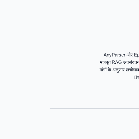
AnyParser और Epsilla 
मजबूत RAG अवसंरचना क
मांगों के अनुसार लचीला
विश