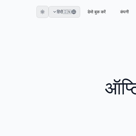
हिंदी
🇮🇳
डेमो बुक करें
कंपनी
ऑप्ट