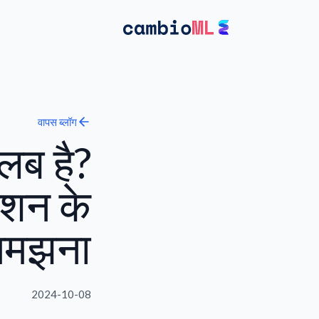
वापस
ब्लॉग
लब है?
िशन के
समझना
2024-10-08