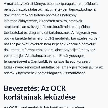
A mai adatvezérelt környezetben az iparágak, mint például a
pénzügyi szolgáltatások, nagymértékben támaszkodnak a
dokumentumokból történő pontos és hatékony
információkinyerésre, különösen azokra, amelyek
strukturálatlan szöveget és strukturált adatokat, például
táblázatokat és diagramokat tartalmaznak. A hagyományos
optikai karakterfelismerő (OCR) modellek, bár széles körben
használják őket, gyakran nem képesek kezelni a bonyolult
dokumentumformátumokat, ami alacsony teljesítményhez
vezet a fejlett AI alkalmazásokban. E hiányosságok
felismerésével a CambioML és az Epsilla egy korszerű
tudáskinyerő rendszert mutattak be, amely jelentősen javítja az
adatok kinyerésének pontosságát és visszahívását.
Bevezetés: Az OCR
korlátainak leküzdése
Az OCR-alapú modellek, bár hatékonyak a szöveg