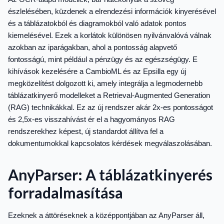
észlelésében, küzdenek a elrendezési információk kinyerésével
és a táblázatokból és diagramokból való adatok pontos
kiemelésével. Ezek a korlátok különösen nyilvánvalóvá válnak
azokban az iparágakban, ahol a pontosság alapvető
fontosságú, mint például a pénzügy és az egészségügy. E
kihívások kezelésére a CambioML és az Epsilla egy új
megközelítést dolgozott ki, amely integrálja a legmodernebb
táblázatkinyerő modelleket a Retrieval-Augmented Generation
(RAG) technikákkal. Ez az új rendszer akár 2x-es pontosságot
és 2,5x-es visszahívást ér el a hagyományos RAG
rendszerekhez képest, új standardot állítva fel a
dokumentumokkal kapcsolatos kérdések megválaszolásában.
AnyParser: A táblázatkinyerés
forradalmasítása
Ezeknek a áttöréseknek a középpontjában az AnyParser áll,