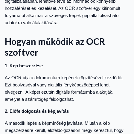
digitalizálásában, lehetővé téve az információk könnyebb
hozzáférését és kezelését. Az OCR szoftver egy kifinomult
folyamatot alkalmaz a szöveges képek gép által olvasható
adatokra való átalakítására.
Hogyan működik az OCR
szoftver
1. Kép beszerzése
Az OCR útja a dokumentum képének rögzítésével kezdődik.
Ezt beolvasóval vagy digitális fényképezőgéppel lehet
elvégezni. A képet ezután digitális formátumba alakítják,
amelyet a számítógép feldolgozhat.
2. Előfeldolgozás és képjavítás
A második lépés a képminőség javítása. Miután a kép
megszerzésre került, előfeldolgozáson megy keresztül, hogy