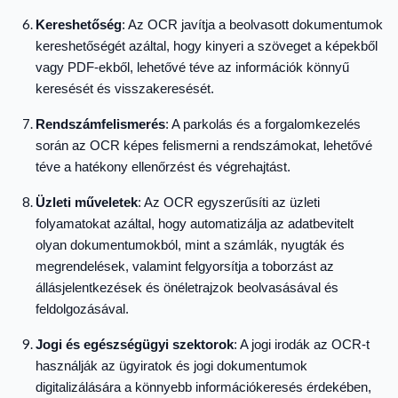
Kereshetőség
: Az OCR javítja a beolvasott dokumentumok
kereshetőségét azáltal, hogy kinyeri a szöveget a képekből
vagy PDF-ekből, lehetővé téve az információk könnyű
keresését és visszakeresését.
Rendszámfelismerés
: A parkolás és a forgalomkezelés
során az OCR képes felismerni a rendszámokat, lehetővé
téve a hatékony ellenőrzést és végrehajtást.
Üzleti műveletek
: Az OCR egyszerűsíti az üzleti
folyamatokat azáltal, hogy automatizálja az adatbevitelt
olyan dokumentumokból, mint a számlák, nyugták és
megrendelések, valamint felgyorsítja a toborzást az
állásjelentkezések és önéletrajzok beolvasásával és
feldolgozásával.
Jogi és egészségügyi szektorok
: A jogi irodák az OCR-t
használják az ügyiratok és jogi dokumentumok
digitalizálására a könnyebb információkeresés érdekében,