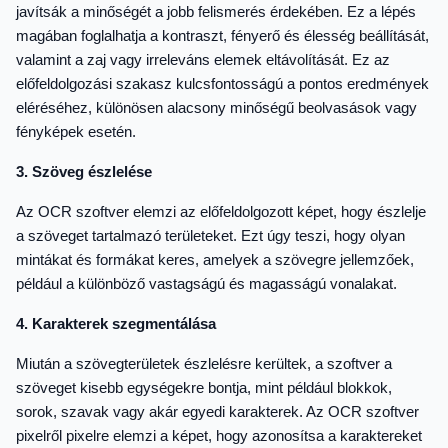
javítsák a minőségét a jobb felismerés érdekében. Ez a lépés
magában foglalhatja a kontraszt, fényerő és élesség beállítását,
valamint a zaj vagy irreleváns elemek eltávolítását. Ez az
előfeldolgozási szakasz kulcsfontosságú a pontos eredmények
eléréséhez, különösen alacsony minőségű beolvasások vagy
fényképek esetén.
3. Szöveg észlelése
Az OCR szoftver elemzi az előfeldolgozott képet, hogy észlelje
a szöveget tartalmazó területeket. Ezt úgy teszi, hogy olyan
mintákat és formákat keres, amelyek a szövegre jellemzőek,
például a különböző vastagságú és magasságú vonalakat.
4. Karakterek szegmentálása
Miután a szövegterületek észlelésre kerültek, a szoftver a
szöveget kisebb egységekre bontja, mint például blokkok,
sorok, szavak vagy akár egyedi karakterek. Az OCR szoftver
pixelről pixelre elemzi a képet, hogy azonosítsa a karaktereket