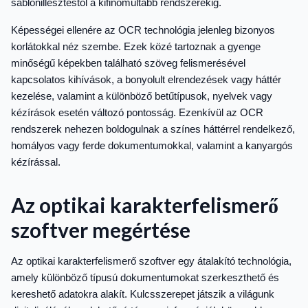
sablonillesztéstől a kifinomultabb rendszerekig.
Képességei ellenére az OCR technológia jelenleg bizonyos
korlátokkal néz szembe. Ezek közé tartoznak a gyenge
minőségű képekben található szöveg felismerésével
kapcsolatos kihívások, a bonyolult elrendezések vagy háttér
kezelése, valamint a különböző betűtípusok, nyelvek vagy
kézírások esetén változó pontosság. Ezenkívül az OCR
rendszerek nehezen boldogulnak a színes háttérrel rendelkező,
homályos vagy ferde dokumentumokkal, valamint a kanyargós
kézírással.
Az optikai karakterfelismerő
szoftver megértése
Az optikai karakterfelismerő szoftver egy átalakító technológia,
amely különböző típusú dokumentumokat szerkeszthető és
kereshető adatokra alakít. Kulcsszerepet játszik a világunk