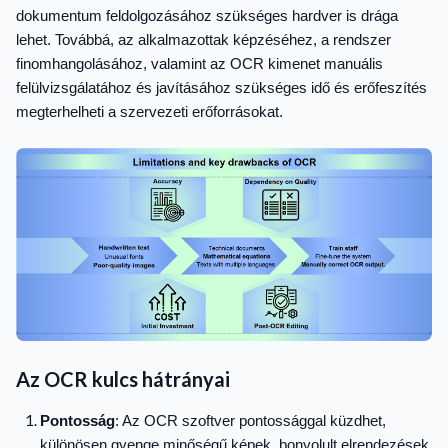
dokumentum feldolgozásához szükséges hardver is drága
lehet. Továbbá, az alkalmazottak képzéséhez, a rendszer
finomhangolásához, valamint az OCR kimenet manuális
felülvizsgálatához és javításához szükséges idő és erőfeszítés
megterhelheti a szervezeti erőforrásokat.
Az OCR kulcs hátrányai
Pontosság
: Az OCR szoftver pontossággal küzdhet,
különösen gyenge minőségű képek, bonyolult elrendezések