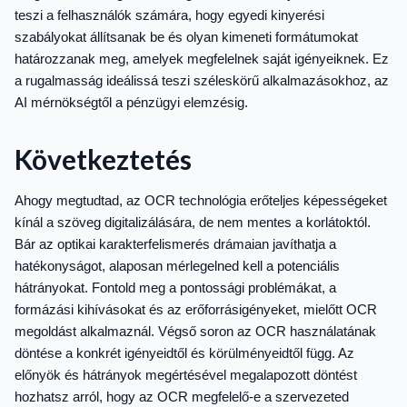
teszi a felhasználók számára, hogy egyedi kinyerési
szabályokat állítsanak be és olyan kimeneti formátumokat
határozzanak meg, amelyek megfelelnek saját igényeiknek. Ez
a rugalmasság ideálissá teszi széleskörű alkalmazásokhoz, az
AI mérnökségtől a pénzügyi elemzésig.
Következtetés
Ahogy megtudtad, az OCR technológia erőteljes képességeket
kínál a szöveg digitalizálására, de nem mentes a korlátoktól.
Bár az optikai karakterfelismerés drámaian javíthatja a
hatékonyságot, alaposan mérlegelned kell a potenciális
hátrányokat. Fontold meg a pontossági problémákat, a
formázási kihívásokat és az erőforrásigényeket, mielőtt OCR
megoldást alkalmaznál. Végső soron az OCR használatának
döntése a konkrét igényeidtől és körülményeidtől függ. Az
előnyök és hátrányok megértésével megalapozott döntést
hozhatsz arról, hogy az OCR megfelelő-e a szervezeted