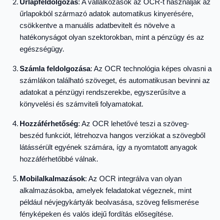
Űrlapfeldolgozás
: A vállalkozások az OCR-t használják az
űrlapokból származó adatok automatikus kinyerésére,
csökkentve a manuális adatbevitelt és növelve a
hatékonyságot olyan szektorokban, mint a pénzügy és az
egészségügy.
Számla feldolgozása
: Az OCR technológia képes olvasni a
számlákon található szöveget, és automatikusan bevinni az
adatokat a pénzügyi rendszerekbe, egyszerűsítve a
könyvelési és számviteli folyamatokat.
Hozzáférhetőség
: Az OCR lehetővé teszi a szöveg-
beszéd funkciót, létrehozva hangos verziókat a szövegből
látássérült egyének számára, így a nyomtatott anyagok
hozzáférhetőbbé válnak.
Mobilalkalmazások
: Az OCR integrálva van olyan
alkalmazásokba, amelyek feladatokat végeznek, mint
például névjegykártyák beolvasása, szöveg felismerése
fényképeken és valós idejű fordítás elősegítése.