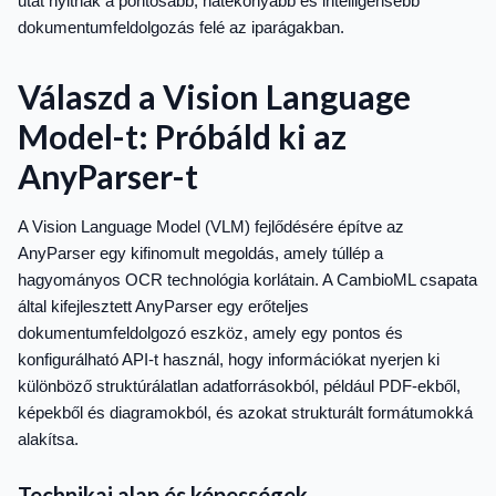
utat nyitnak a pontosabb, hatékonyabb és intelligensebb
dokumentumfeldolgozás felé az iparágakban.
Válaszd a Vision Language
Model-t: Próbáld ki az
AnyParser-t
A Vision Language Model (VLM) fejlődésére építve az
AnyParser egy kifinomult megoldás, amely túllép a
hagyományos OCR technológia korlátain. A CambioML csapata
által kifejlesztett AnyParser egy erőteljes
dokumentumfeldolgozó eszköz, amely egy pontos és
konfigurálható API-t használ, hogy információkat nyerjen ki
különböző struktúrálatlan adatforrásokból, például PDF-ekből,
képekből és diagramokból, és azokat strukturált formátumokká
alakítsa.
Technikai alap és képességek