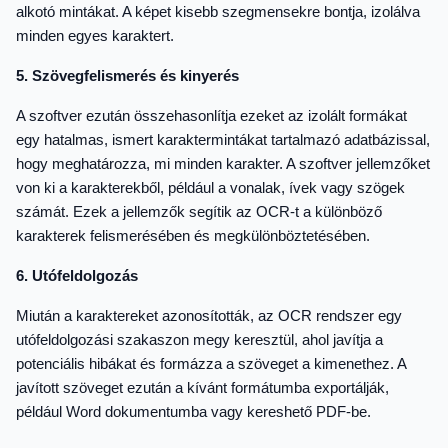
alkotó mintákat. A képet kisebb szegmensekre bontja, izolálva
minden egyes karaktert.
5. Szövegfelismerés és kinyerés
A szoftver ezután összehasonlítja ezeket az izolált formákat
egy hatalmas, ismert karaktermintákat tartalmazó adatbázissal,
hogy meghatározza, mi minden karakter. A szoftver jellemzőket
von ki a karakterekből, például a vonalak, ívek vagy szögek
számát. Ezek a jellemzők segítik az OCR-t a különböző
karakterek felismerésében és megkülönböztetésében.
6. Utófeldolgozás
Miután a karaktereket azonosították, az OCR rendszer egy
utófeldolgozási szakaszon megy keresztül, ahol javítja a
potenciális hibákat és formázza a szöveget a kimenethez. A
javított szöveget ezután a kívánt formátumba exportálják,
például Word dokumentumba vagy kereshető PDF-be.