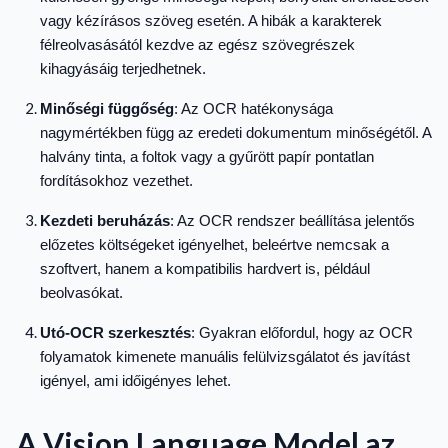
vagy kézírásos szöveg esetén. A hibák a karakterek
félreolvasásától kezdve az egész szövegrészek
kihagyásáig terjedhetnek.
Minőségi függőség
: Az OCR hatékonysága
nagymértékben függ az eredeti dokumentum minőségétől. A
halvány tinta, a foltok vagy a gyűrött papír pontatlan
fordításokhoz vezethet.
Kezdeti beruházás
: Az OCR rendszer beállítása jelentős
előzetes költségeket igényelhet, beleértve nemcsak a
szoftvert, hanem a kompatibilis hardvert is, például
beolvasókat.
Utó-OCR szerkesztés
: Gyakran előfordul, hogy az OCR
folyamatok kimenete manuális felülvizsgálatot és javítást
igényel, ami időigényes lehet.
A Vision Language Model az