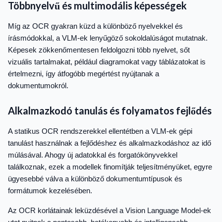
Többnyelvű és multimodális képességek
Míg az OCR gyakran küzd a különböző nyelvekkel és
írásmódokkal, a VLM-ek lenyűgöző sokoldalúságot mutatnak.
Képesek zökkenőmentesen feldolgozni több nyelvet, sőt
vizuális tartalmakat, például diagramokat vagy táblázatokat is
értelmezni, így átfogóbb megértést nyújtanak a
dokumentumokról.
Alkalmazkodó tanulás és folyamatos fejlődés
A statikus OCR rendszerekkel ellentétben a VLM-ek gépi
tanulást használnak a fejlődéshez és alkalmazkodáshoz az idő
múlásával. Ahogy új adatokkal és forgatókönyvekkel
találkoznak, ezek a modellek finomítják teljesítményüket, egyre
ügyesebbé válva a különböző dokumentumtípusok és
formátumok kezelésében.
Az OCR korlátainak leküzdésével a Vision Language Model-ek