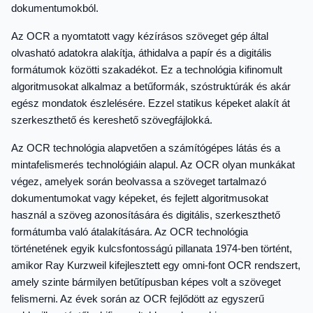
dokumentumokból.
Az OCR a nyomtatott vagy kézírásos szöveget gép által
olvasható adatokra alakítja, áthidalva a papír és a digitális
formátumok közötti szakadékot. Ez a technológia kifinomult
algoritmusokat alkalmaz a betűformák, szóstruktúrák és akár
egész mondatok észlelésére. Ezzel statikus képeket alakít át
szerkeszthető és kereshető szövegfájlokká.
Az OCR technológia alapvetően a számítógépes látás és a
mintafelismerés technológiáin alapul. Az OCR olyan munkákat
végez, amelyek során beolvassa a szöveget tartalmazó
dokumentumokat vagy képeket, és fejlett algoritmusokat
használ a szöveg azonosítására és digitális, szerkeszthető
formátumba való átalakítására. Az OCR technológia
történetének egyik kulcsfontosságú pillanata 1974-ben történt,
amikor Ray Kurzweil kifejlesztett egy omni-font OCR rendszert,
amely szinte bármilyen betűtípusban képes volt a szöveget
felismerni. Az évek során az OCR fejlődött az egyszerű