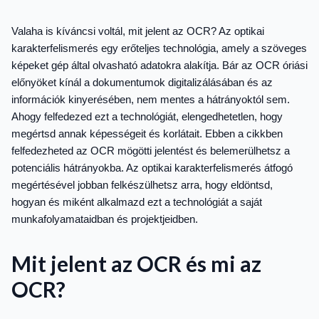
Valaha is kíváncsi voltál, mit jelent az OCR? Az optikai
karakterfelismerés egy erőteljes technológia, amely a szöveges
képeket gép által olvasható adatokra alakítja. Bár az OCR óriási
előnyöket kínál a dokumentumok digitalizálásában és az
információk kinyerésében, nem mentes a hátrányoktól sem.
Ahogy felfedezed ezt a technológiát, elengedhetetlen, hogy
megértsd annak képességeit és korlátait. Ebben a cikkben
felfedezheted az OCR mögötti jelentést és belemerülhetsz a
potenciális hátrányokba. Az optikai karakterfelismerés átfogó
megértésével jobban felkészülhetsz arra, hogy eldöntsd,
hogyan és miként alkalmazd ezt a technológiát a saját
munkafolyamataidban és projektjeidben.
Mit jelent az OCR és mi az
OCR?