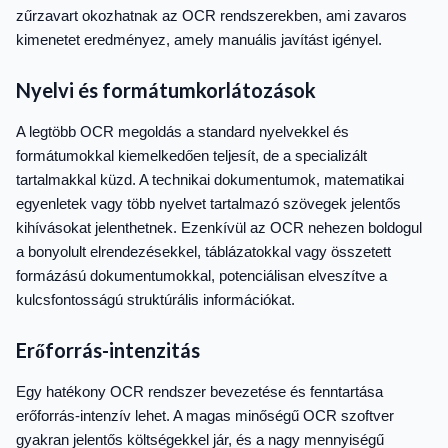
zűrzavart okozhatnak az OCR rendszerekben, ami zavaros
kimenetet eredményez, amely manuális javítást igényel.
Nyelvi és formátumkorlátozások
A legtöbb OCR megoldás a standard nyelvekkel és
formátumokkal kiemelkedően teljesít, de a specializált
tartalmakkal küzd. A technikai dokumentumok, matematikai
egyenletek vagy több nyelvet tartalmazó szövegek jelentős
kihívásokat jelenthetnek. Ezenkívül az OCR nehezen boldogul
a bonyolult elrendezésekkel, táblázatokkal vagy összetett
formázású dokumentumokkal, potenciálisan elveszítve a
kulcsfontosságú struktúrális információkat.
Erőforrás-intenzitás
Egy hatékony OCR rendszer bevezetése és fenntartása
erőforrás-intenzív lehet. A magas minőségű OCR szoftver
gyakran jelentős költségekkel jár, és a nagy mennyiségű