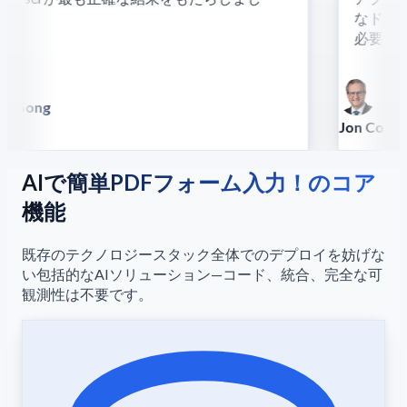
”
なドキュ
必要です
d Song
silla
Jon Conrad
Principal Scie
AIで簡単PDFフォーム入力！のコア
機能
既存のテクノロジースタック全体でのデプロイを妨げな
い包括的なAIソリューション—コード、統合、完全な可
観測性は不要です。