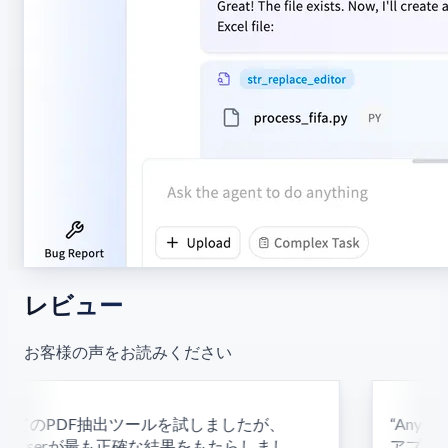
レビュー
お客様の声をお読みください
てのPDF抽出ツールを試しましたが、
“
AnyPa
yParserが最も正確な結果をもたらしまし
アプロー