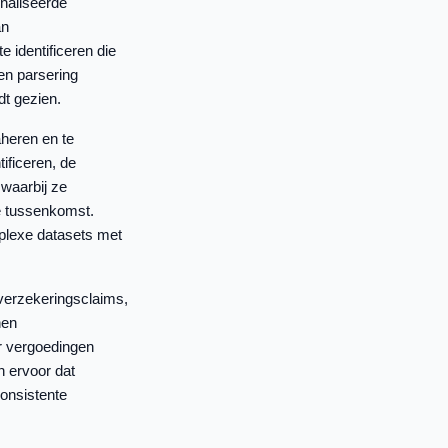
onaliseerde
an
 identificeren die
en parsering
dt gezien.
aheren en te
ificeren, de
 waarbij ze
 tussenkomst.
plexe datasets met
verzekeringsclaims,
nen
r vergoedingen
n ervoor dat
onsistente