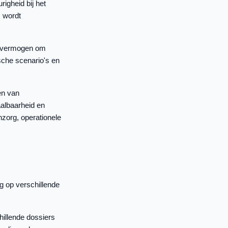
igheid bij het
s wordt
n vermogen om
sche scenario's en
en van
albaarheid en
nzorg, operationele
g op verschillende
chillende dossiers