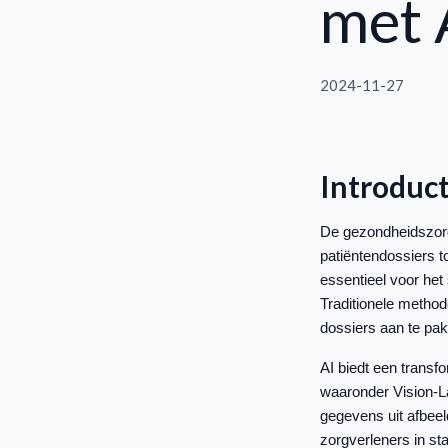
met 
2024-11-27
Introduct
De gezondheidszorg
patiëntendossiers t
essentieel voor het
Traditionele method
dossiers aan te pak
AI biedt een trans
waaronder Vision-L
gegevens uit afbee
zorgverleners in st