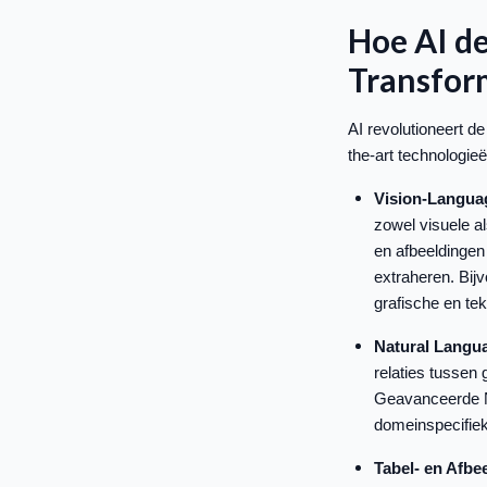
Hoe AI de
Transfor
AI revolutioneert 
the-art technologi
Vision-Langua
zowel visuele a
en afbeeldingen
extraheren. Bi
grafische en te
Natural Langu
relaties tussen
Geavanceerde NL
domeinspecifiek
Tabel- en Afbe