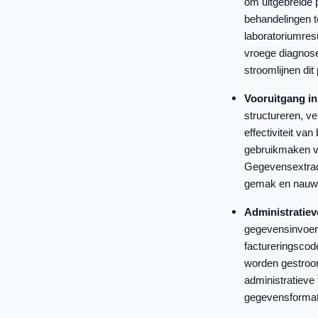
om uitgebreide p
behandelingen t
laboratoriumresu
vroege diagnos
stroomlijnen dit
Vooruitgang in
structureren, v
effectiviteit va
gebruikmaken v
Gegevensextract
gemak en nauwk
Administratieve
gegevensinvoer
factureringscod
worden gestroom
administratieve
gegevensformat