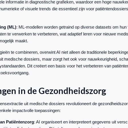
ele informatie in diagnostische grafieken, waardoor een hoge nauwkeur
numerieke of visuele trends die essentieel zijn voor patiëntendossier
ing (ML)
: ML-modellen worden getraind op diverse datasets om hu
en te verwerken te verbeteren, wat adaptief leren voor nieuwe medi
mogelijk maakt.
ieën te combineren, overwint AI niet alleen de traditionele beperking
uit medische dossiers, maar zorgt het ook voor nauwkeurigheid, scha
ystandaarden. Dit creëert een basis voor het verbeteren van patiënte
rzoeksvoortgang.
ngen in de Gezondheidszorg
nsextractie uit medische dossiers revolutioneert de gezondheidszor
 enkele impactvolle toepassingen:
van Patiëntenzorg
: AI organiseert en interpreteert gegevens uit vers