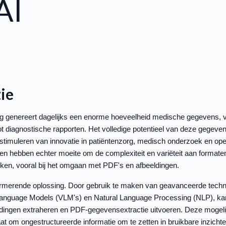
AI
ie
 genereert dagelijks een enorme hoeveelheid medische gegevens, 
ot diagnostische rapporten. Het volledige potentieel van deze gegevens
 stimuleren van innovatie in patiëntenzorg, medisch onderzoek en opera
en hebben echter moeite om de complexiteit en variëteit aan formate
ken, vooral bij het omgaan met PDF's en afbeeldingen.
formerende oplossing. Door gebruik te maken van geavanceerde techn
anguage Models (VLM's) en Natural Language Processing (NLP), kan 
ldingen extraheren en PDF-gegevensextractie uitvoeren. Deze mogeli
aat om ongestructureerde informatie om te zetten in bruikbare inzicht