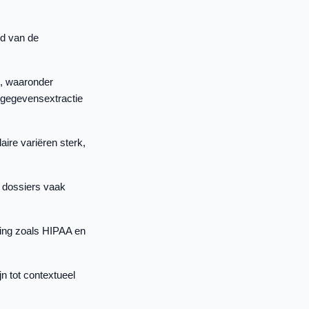
d van de
n, waaronder
 gegevensextractie
ire variëren sterk,
e dossiers vaak
ing zoals HIPAA en
n tot contextueel