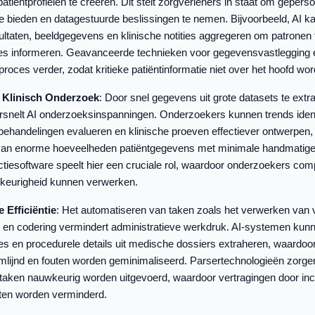
atiëntprofielen te creëren. Dit stelt zorgverleners in staat om gepers
e bieden en datagestuurde beslissingen te nemen. Bijvoorbeeld, AI k
ltaten, beeldgegevens en klinische notities aggregeren om patronen te
es informeren. Geavanceerde technieken voor gegevensvastlegging 
 proces verder, zodat kritieke patiëntinformatie niet over het hoofd wor
 Klinisch Onderzoek
: Door snel gegevens uit grote datasets te extr
ersnelt AI onderzoeksinspanningen. Onderzoekers kunnen trends ident
n behandelingen evalueren en klinische proeven effectiever ontwerpen,
an enorme hoeveelheden patiëntgegevens met minimale handmatige
iesoftware speelt hier een cruciale rol, waardoor onderzoekers com
eurigheid kunnen verwerken.
 Efficiëntie
: Het automatiseren van taken zoals het verwerken van 
 en codering vermindert administratieve werkdruk. AI-systemen kun
es en procedurele details uit medische dossiers extraheren, waardoo
lijnd en fouten worden geminimaliseerd. Parsertechnologieën zorge
 taken nauwkeurig worden uitgevoerd, waardoor vertragingen door inc
en worden verminderd.