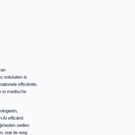
van
 ontsluiten is
tionele efficiëntie.
n in medische
ologieën,
AI efficiënt
jkheden stellen
en, wat de weg