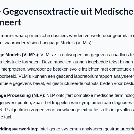
 Gegevensextractie uit Medische
meert
de manier waarop medische dossiers worden verwerkt door gebruik te 
eën, waaronder Vision-Language Models (VLM's):
ge Models (VLM's)
: VLM's zijn ontworpen om gegevens naadloos te
ls tekstuele formaten. Deze modellen kunnen ingebedde tekst binnen g
 interpreteren, waardoor ze betekenisvolle inzichten met contextuele
jvoorbeeld, VLM's kunnen een gescand laboratoriumrapport analyser
kstuele gegevens bevat, en gestructureerde outputs bieden voor beslu
age Processing (NLP)
: NLP ontcijfert complexe medische terminologi
 gegevenspunten, zoals het koppelen van symptomen aan diagnoses 
P-algoritmen zorgen voor nauwkeurige extractie, zelfs in gevallen 
e taal.
eldingsverwerking
: Intelligente systemen analyseren gestructureer