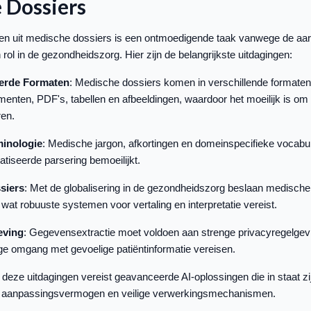
 Dossiers
n uit medische dossiers is een ontmoedigende taak vanwege de aar
ol in de gezondheidszorg. Hier zijn de belangrijkste uitdagingen:
erde Formaten
: Medische dossiers komen in verschillende formate
nten, PDF's, tabellen en afbeeldingen, waardoor het moeilijk is om
ren.
inologie
: Medische jargon, afkortingen en domeinspecifieke vocabula
tiseerde parsering bemoeilijkt.
siers
: Met de globalisering in de gezondheidszorg beslaan medisch
wat robuuste systemen voor vertaling en interpretatie vereist.
eving
: Gegevensextractie moet voldoen aan strenge privacyregelgev
ge omgang met gevoelige patiëntinformatie vereisen.
eze uitdagingen vereist geavanceerde AI-oplossingen die in staat zij
at aanpassingsvermogen en veilige verwerkingsmechanismen.