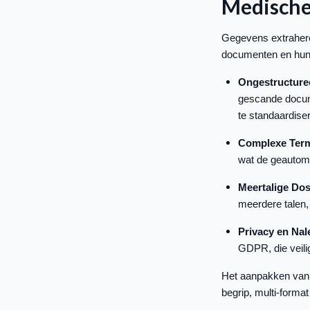
Medische
Gegevens extrahere
documenten en hun r
Ongestructure
gescande docume
te standaardise
Complexe Term
wat de geautoma
Meertalige Dos
meerdere talen, 
Privacy en Nal
GDPR, die veili
Het aanpakken van d
begrip, multi-form