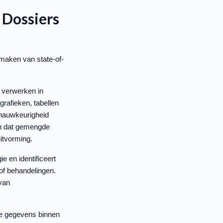
 Dossiers
maken van state-of-
 verwerken in
rafieken, tabellen
 nauwkeurigheid
en dat gemengde
itvorming.
e en identificeert
of behandelingen.
van
de gegevens binnen