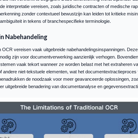
e interpretatie vereisen, zoals juridische contracten of medische ra
kenning zonder contextueel bewustzijn kan leiden tot kritieke misint
ambiguïteit in tekens of branchespecifieke terminologie.
 in Nabehandeling
 OCR vereisen vaak uitgebreide nabehandelingsinspanningen. Deze 
e nodig zijn voor documentverwerking aanzienlijk verhogen. Bovendie
stemen vaak tekort wanneer ze worden belast met het extraheren van
 of andere niet-tekstuele elementen, wat het documentextractieproces 
s benadrukken de noodzaak voor meer geavanceerde oplossingen, zoa
er uitgebreide benadering van documentanalyse en gegevensextracti