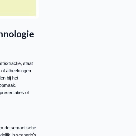
hnologie
stextractie, staat
 of afbeeldingen
n bij het
 opmaak.
presentaties of
om de semantische
elijk in scenario's