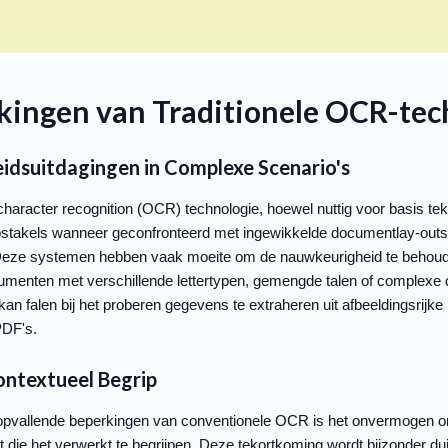
kingen van Traditionele OCR-tec
dsuitdagingen in Complexe Scenario's
 character recognition (OCR) technologie, hoewel nuttig voor basis tek
obstakels wanneer geconfronteerd met ingewikkelde documentlay-outs
. Deze systemen hebben vaak moeite om de nauwkeurigheid te behoude
menten met verschillende lettertypen, gemengde talen of complexe
an falen bij het proberen gegevens te extraheren uit afbeeldingsrijke 
PDF's.
ntextueel Begrip
opvallende beperkingen van conventionele OCR is het onvermogen 
 die het verwerkt te begrijpen. Deze tekortkoming wordt bijzonder duid