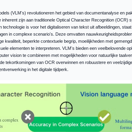
dels (VLM's) revolutioneren het gebied van documentanalyse en pa
 inherent zijn aan traditionele Optical Character Recognition (OCR)
echnologie is voor het digitaliseren van tekst uit afbeeldingen, staat
gingen in complexe scenario's. Deze omvatten nauwkeurigheidsprobl
ge kwaliteit, beperkte contextuele begrip, moeilijkheden met gemengd
ele elementen te interpreteren. VLM's bieden een veelbelovende op
er vision te combineren met mogelijkheden voor natuurlijke taalverw
de tekortkomingen van OCR overwinnen en robuustere en veelzijdig
tverwerking in het digitale tijdperk.