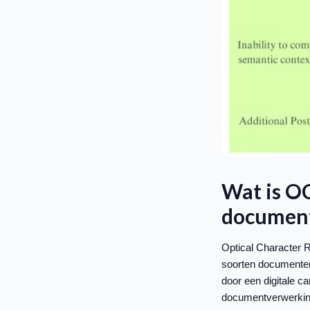
Wat is O
document
Optical Character R
soorten documenten
door een digitale c
documentverwerkin