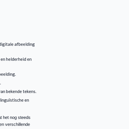
igitale afbeelding
 en helderheid en
beelding.
.
van bekende tekens.
inguïstische en
t het nog steeds
en verschillende