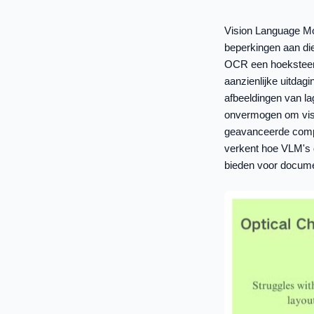
Vision Language Mo
beperkingen aan die
OCR een hoeksteen t
aanzienlijke uitda
afbeeldingen van la
onvermogen om visu
geavanceerde comput
verkent hoe VLM's 
bieden voor documen