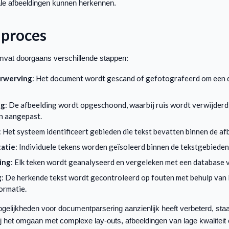
tale afbeeldingen kunnen herkennen.
proces
vat doorgaans verschillende stappen:
rwerving
: Het document wordt gescand of gefotografeerd om een d
ng
: De afbeelding wordt opgeschoond, waarbij ruis wordt verwijderd
n aangepast.
: Het systeem identificeert gebieden die tekst bevatten binnen de af
atie
: Individuele tekens worden geïsoleerd binnen de tekstgebieden
ing
: Elk teken wordt geanalyseerd en vergeleken met een database 
g
: De herkende tekst wordt gecontroleerd op fouten met behulp van l
ormatie.
lijkheden voor documentparsering aanzienlijk heeft verbeterd, staa
j het omgaan met complexe lay-outs, afbeeldingen van lage kwaliteit 