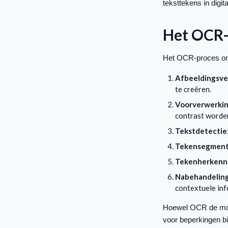
teksttekens in digi
Het OCR-
Het OCR-proces om
Afbeeldingsve
te creëren.
Voorverwerki
contrast worde
Tekstdetectie
Tekensegment
Tekenherkenn
Nabehandelin
contextuele inf
Hoewel OCR de moge
voor beperkingen bi