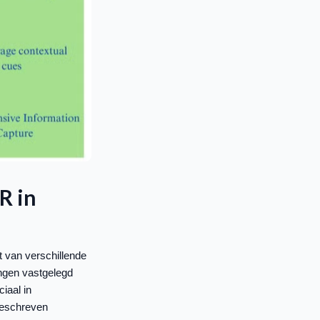
R in
t van verschillende
ngen vastgelegd
iaal in
geschreven