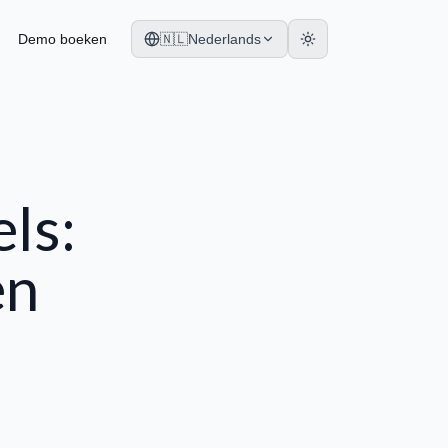
Demo boeken
🇳🇱
Nederlands
ls:
en