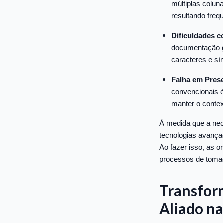
múltiplas colun
resultando freq
Dificuldades c
documentação g
caracteres e sí
Falha em Prese
convencionais é
manter o contex
À medida que a nec
tecnologias avança
Ao fazer isso, as 
processos de tomad
Transfor
Aliado n