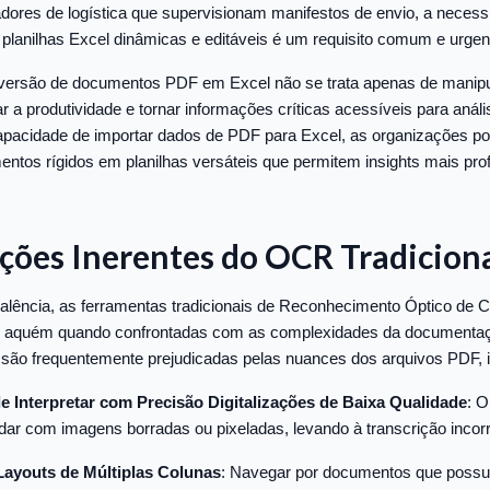
dores de logística que supervisionam manifestos de envio, a necess
planilhas Excel dinâmicas e editáveis é um requisito comum e urgen
versão de documentos PDF em Excel não se trata apenas de manipu
r a produtividade e tornar informações críticas acessíveis para anál
pacidade de importar dados de PDF para Excel, as organizações p
ntos rígidos em planilhas versáteis que permitem insights mais pro
ções Inerentes do OCR Tradicion
alência, as ferramentas tradicionais de Reconhecimento Óptico de 
m aquém quando confrontadas com as complexidades da documenta
são frequentemente prejudicadas pelas nuances dos arquivos PDF, i
e Interpretar com Precisão Digitalizações de Baixa Qualidade
: O
lidar com imagens borradas ou pixeladas, levando à transcrição incor
Layouts de Múltiplas Colunas
: Navegar por documentos que possu