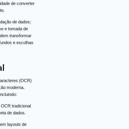
idade de converter
te.
lação de dados;
ise e tomada de
odem transformar
fundos e escolhas
al
Caracteres (OCR)
ção moderna.
ncluindo:
 OCR tradicional
reta de dados.
em layouts de