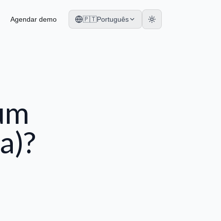
Agendar demo
🇵🇹
Português
 um
a)?