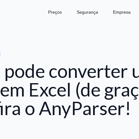
Preços
Segurança
Empresa
g
 pode converter
em Excel (de graç
ira o AnyParser!