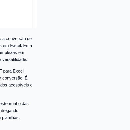
o a conversão de
s em Excel. Esta
complexas em
 versatilidade.
F para Excel
a conversão. É
dados acessíveis e
testemunho das
ntregando
 planilhas.