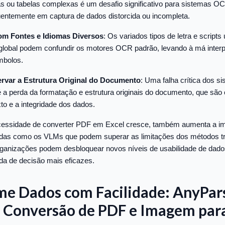
as ou tabelas complexas é um desafio significativo para sistemas O
uentemente em captura de dados distorcida ou incompleta.
om Fontes e Idiomas Diversos
: Os variados tipos de letra e script
lobal podem confundir os motores OCR padrão, levando à má interp
mbolos.
rvar a Estrutura Original do Documento
: Uma falha crítica dos 
 a perda da formatação e estrutura originais do documento, que são 
to e a integridade dos dados.
essidade de converter PDF em Excel cresce, também aumenta a imp
das como os VLMs que podem superar as limitações dos métodos tr
organizações podem desbloquear novos níveis de usabilidade de dado
a de decisão mais eficazes.
me Dados com Facilidade: AnyPars
a Conversão de PDF e Imagem para