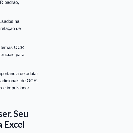
CR padrão,
s usados na
retação de
sistemas OCR
cruciais para
ortância de adotar
adicionais de OCR.
s e impulsionar
er, Seu
 Excel