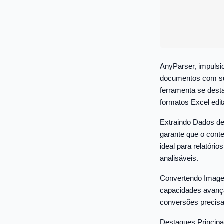
AnyParser, impulsi
documentos com sua
ferramenta se dest
formatos Excel edit
Extraindo Dados de
garante que o cont
ideal para relatóri
analisáveis.
Convertendo Image
capacidades avança
conversões precisas
Destaques Principa