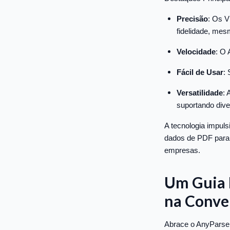
Precisão
: Os V
fidelidade, me
Velocidade
: O 
Fácil de Usar
: 
Versatilidade
:
suportando dive
A tecnologia impuls
dados de PDF para 
empresas.
Um Guia P
na Conve
Abrace o AnyParser