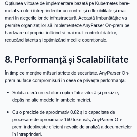
Opțiunea viitoare de implementare bazată pe Kubernetes bare-
metal va oferi întreprinderilor un control și o flexibilitate și mai
mari în alegerile lor de infrastructură. Această îmbunătățire va
permite organizațiilor să implementeze AnyParser On-prem pe
hardware-ul propriu, întărind și mai mult controlul datelor,
reducând latența și optimizând mediile operaționale.
8. Performanță și Scalabilitate
În timp ce menține măsuri stricte de securitate, AnyParser On-
prem nu face compromisuri în ceea ce privește performanța:
Soluția oferă un echilibru optim între viteză și precizie,
depășind alte modele în ambele metrici.
Cu o precizie de aproximativ 0.82 și o capacitate de
procesare de aproximativ 160 tokens/s, AnyParser On-
prem îndeplinește eficient nevoile de analiză a documentelor
în întreprinderi.