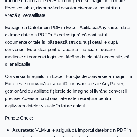
traduce cu acuratețe PDF-uri complexe și imagini în formate
Excel editabile, răspunzând nevoilor diverselor industrii cu
viteză și versatilitate.
Extragerea Datelor din PDF în Excel: Abilitatea AnyParser de a
extrage date din PDF în Excel asigură că conținutul
documentelor tale își păstrează structura și detaliile după
conversie. Este ideal pentru rapoarte financiare, dosare
medicale și comenzi logistice, făcând datele atât accesibile, cât
și analizabile.
Conversia Imaginilor în Excel: Funcția de conversie a imaginii în
Excel este o dovadă a capacităților avansate ale AnyParser,
gestionând cu abilitate fișierele de imagine și livrând conversii
precise. Această funcționalitate este neprețuită pentru
digitizarea datelor vizuale în foi de calcul.
Puncte Cheie:
Acuratețe
: VLM-urile asigură că importul datelor din PDF în