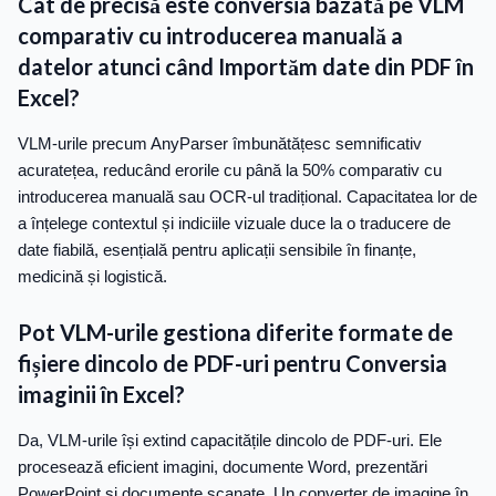
Cât de precisă este conversia bazată pe VLM
comparativ cu introducerea manuală a
datelor atunci când Importăm date din PDF în
Excel?
VLM-urile precum AnyParser îmbunătățesc semnificativ
acuratețea, reducând erorile cu până la 50% comparativ cu
introducerea manuală sau OCR-ul tradițional. Capacitatea lor de
a înțelege contextul și indiciile vizuale duce la o traducere de
date fiabilă, esențială pentru aplicații sensibile în finanțe,
medicină și logistică.
Pot VLM-urile gestiona diferite formate de
fișiere dincolo de PDF-uri pentru Conversia
imaginii în Excel?
Da, VLM-urile își extind capacitățile dincolo de PDF-uri. Ele
procesează eficient imagini, documente Word, prezentări
PowerPoint și documente scanate. Un converter de imagine în