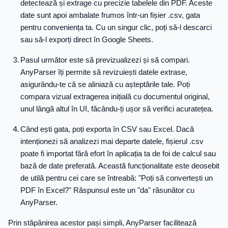
detectează și extrage cu precizie tabelele din PDF. Aceste
date sunt apoi ambalate frumos într-un fișier .csv, gata
pentru conveniența ta. Cu un singur clic, poți să-l descarci
sau să-l exporți direct în Google Sheets.
Pasul următor este să previzualizezi și să compari.
AnyParser îți permite să revizuiești datele extrase,
asigurându-te că se aliniază cu așteptările tale. Poți
compara vizual extragerea inițială cu documentul original,
unul lângă altul în UI, făcându-ți ușor să verifici acuratețea.
Când ești gata, poți exporta în CSV sau Excel. Dacă
intenționezi să analizezi mai departe datele, fișierul .csv
poate fi importat fără efort în aplicația ta de foi de calcul sau
bază de date preferată. Această funcționalitate este deosebit
de utilă pentru cei care se întreabă: "Poți să convertești un
PDF în Excel?" Răspunsul este un "da" răsunător cu
AnyParser.
Prin stăpânirea acestor pași simpli, AnyParser facilitează