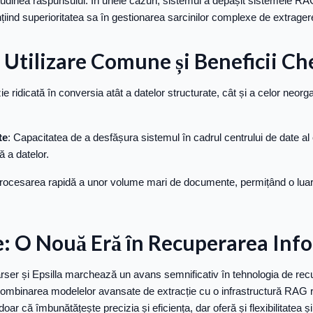
titudinea răspunsului. În unele cazuri, sistemul a depășit sistemele RA
țiind superioritatea sa în gestionarea sarcinilor complexe de extragere
 Utilizare Comune și Beneficii Ch
zie ridicată în conversia atât a datelor structurate, cât și a celor neor
te
: Capacitatea de a desfășura sistemul în cadrul centrului de date al 
ă a datelor.
Procesarea rapidă a unor volume mari de documente, permițând o luare
: O Nouă Eră în Recuperarea Info
ser și Epsilla marchează un avans semnificativ în tehnologia de rec
 combinarea modelelor avansate de extracție cu o infrastructură RAG 
doar că îmbunătățește precizia și eficiența, dar oferă și flexibilitatea și