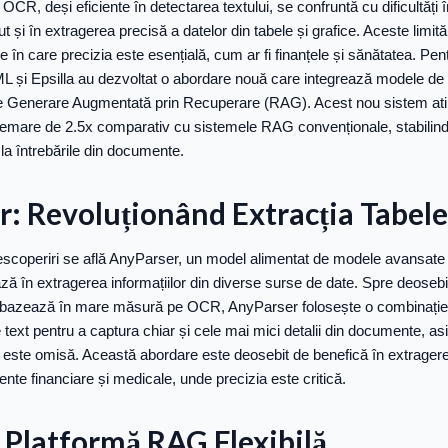
CR, deși eficiente în detectarea textului, se confruntă cu dificultăți 
out și în extragerea precisă a datelor din tabele și grafice. Aceste limit
ile în care precizia este esențială, cum ar fi finanțele și sănătatea. P
 și Epsilla au dezvoltat o abordare nouă care integrează modele de e
de Generare Augmentată prin Recuperare (RAG). Acest nou sistem ati
hemare de 2.5x comparativ cu sistemele RAG convenționale, stabilin
la întrebările din documente.
: Revoluționând Extracția Tabele
descoperiri se află AnyParser, un model alimentat de modele avansate 
ă în extragerea informațiilor din diverse surse de date. Spre deoseb
se bazează în mare măsură pe OCR, AnyParser folosește o combinați
 text pentru a captura chiar și cele mai mici detalii din documente, a
nu este omisă. Această abordare este deosebit de benefică în extragere
nte financiare și medicale, unde precizia este critică.
O Platformă RAG Flexibilă