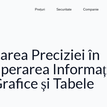
Prețuri
Securitate
Companie
area Preciziei în
perarea Informați
rafice și Tabele