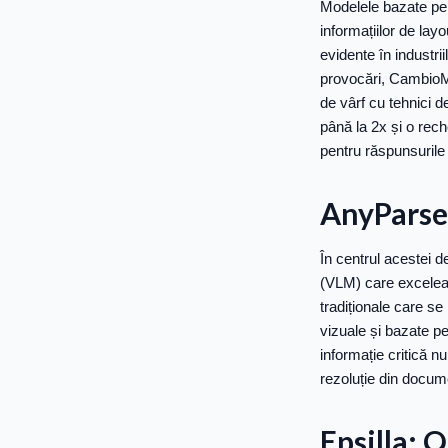
Modelele bazate pe O
informațiilor de lay
evidente în industri
provocări, CambioML
de vârf cu tehnici 
până la 2x și o rec
pentru răspunsurile 
AnyParser
În centrul acestei 
(VLM) care exceleaz
tradiționale care 
vizuale și bazate pe
informație critică 
rezoluție din docume
Epsilla: 