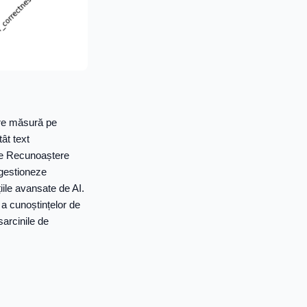
are măsură pe
ât text
e de Recunoaștere
 gestioneze
ile avansate de AI.
a cunoștințelor de
arcinile de