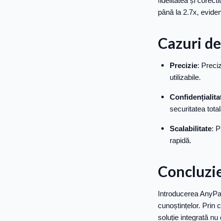
fidelitatea și corec
până la 2.7x, eviden
Cazuri de
Precizie
: Preci
utilizabile.
Confidențialita
securitatea total
Scalabilitate
: 
rapidă.
Concluzie
Introducerea AnyPar
cunoștințelor. Prin
soluție integrată nu 