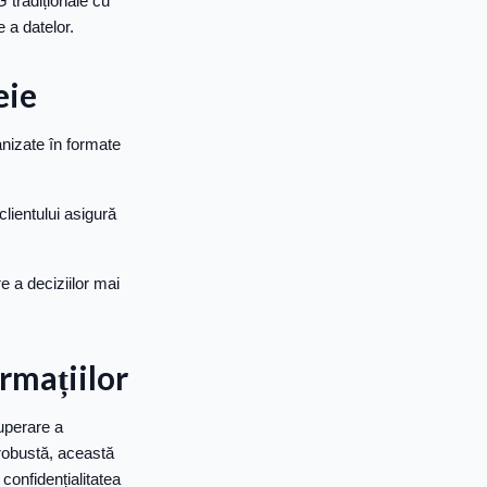
G tradiționale cu
 a datelor.
eie
ganizate în formate
clientului asigură
 a deciziilor mai
rmațiilor
uperare a
robustă, această
 confidențialitatea