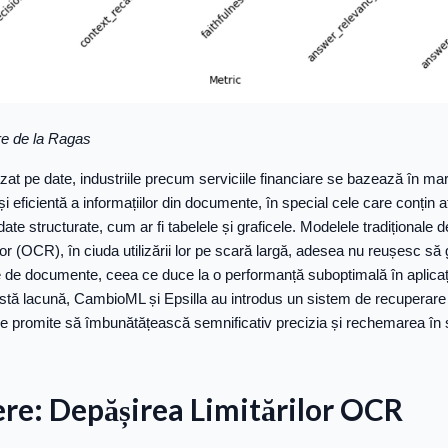
re de la Ragas
azat pe date, industriile precum serviciile financiare se bazează în m
i eficientă a informațiilor din documente, în special cele care conțin at
 date structurate, cum ar fi tabelele și graficele. Modelele tradițional
or (OCR), în ciuda utilizării lor pe scară largă, adesea nu reușesc să
de documente, ceea ce duce la o performanță suboptimală în aplicați
ă lacună, CambioML și Epsilla au introdus un sistem de recuperare 
re promite să îmbunătățească semnificativ precizia și rechemarea în s
re: Depășirea Limitărilor OCR