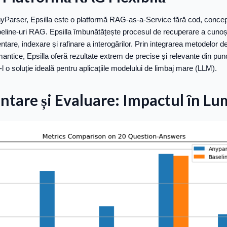
arser, Epsilla este o platformă RAG-as-a-Service fără cod, concep
peline-uri RAG. Epsilla îmbunătățește procesul de recuperare a cunoști
tare, indexare și rafinare a interogărilor. Prin integrarea metodelor 
mantice, Epsilla oferă rezultate extrem de precise și relevante din pu
l o soluție ideală pentru aplicațiile modelului de limbaj mare (LLM).
tare și Evaluare: Impactul în Lu