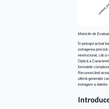
Metricile de Evalua
În peisajul actual b
extragerea precisă ș
nestructurat, cât și
Optică a Caracterel
formatele complexe 
Recunoscând aceast
ultimă generație ca
extragere a datelor.
Introduce