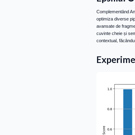
Complementând AnyP
optimiza diverse pi
avansate de fragmen
cuvinte cheie și se
contextual, făcându-
Experimen