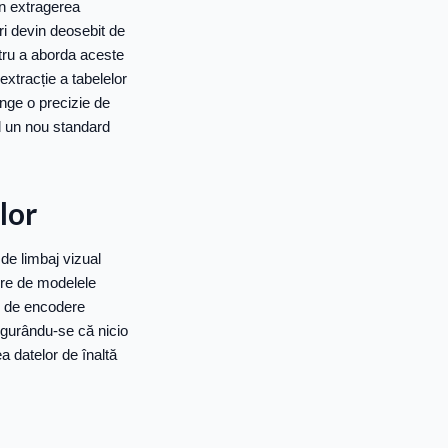
în extragerea
ări devin deosebit de
entru a aborda aceste
xtracție a tabelelor
nge o precizie de
d un nou standard
lor
de limbaj vizual
ire de modelele
e de encodere
sigurându-se că nicio
a datelor de înaltă