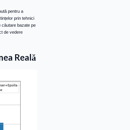
ută pentru a
nțelor prin tehnici
de căutare bazate pe
nct de vedere
mea Reală