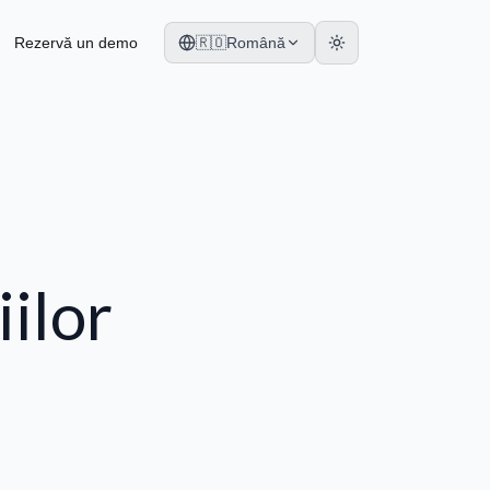
Rezervă un demo
🇷🇴
Română
ilor