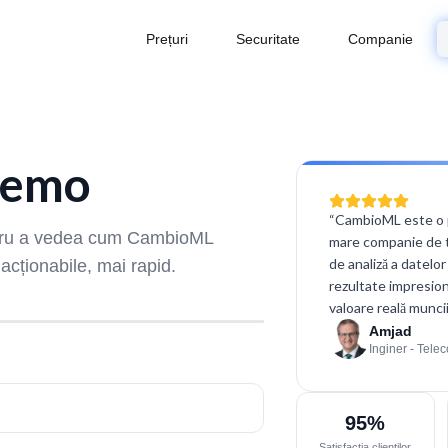
Prețuri
Securitate
Companie
Demo
“
CambioML este o p
entru a vedea cum CambioML
mare companie de te
de analiză a datelo
 acționabile, mai rapid.
rezultate impresion
valoare reală muncii
Amjad
Inginer - Tele
95%
Satisfacția clienților