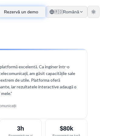
Rezervă un demo
🇷🇴
Română
latformă excelentă. Ca inginer într-o
lecomunicații, am găsit capacitățile sale
r extrem de utile. Platforma oferă
ante, iar rezultatele interactive adaugă o
 mele.
”
comunicații
3h
$80k
Economisit pe zi
Economisit pe lună