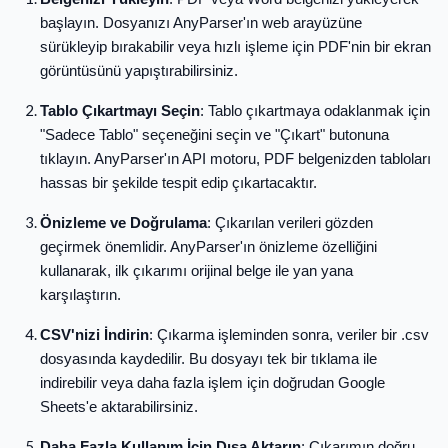
başlayın. Dosyanızı AnyParser'ın web arayüzüne
sürükleyip bırakabilir veya hızlı işleme için PDF'nin bir ekran
görüntüsünü yapıştırabilirsiniz.
Tablo Çıkartmayı Seçin
: Tablo çıkartmaya odaklanmak için
"Sadece Tablo" seçeneğini seçin ve "Çıkart" butonuna
tıklayın. AnyParser'ın API motoru, PDF belgenizden tabloları
hassas bir şekilde tespit edip çıkartacaktır.
Önizleme ve Doğrulama
: Çıkarılan verileri gözden
geçirmek önemlidir. AnyParser'ın önizleme özelliğini
kullanarak, ilk çıkarımı orijinal belge ile yan yana
karşılaştırın.
CSV'nizi İndirin
: Çıkarma işleminden sonra, veriler bir .csv
dosyasında kaydedilir. Bu dosyayı tek bir tıklama ile
indirebilir veya daha fazla işlem için doğrudan Google
Sheets'e aktarabilirsiniz.
Daha Fazla Kullanım İçin Dışa Aktarın
: Çıkarımın doğru