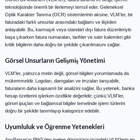
teknolojisinde önemli bir ilerlemeyi temsil eder. Geleneksel
Optik Karakter Tanıma (OCR) sistemlerinin aksine, VLM'ler, bir
faturadaki farklı unsurlar arasındaki bağlamı ve ilişkileri
anlayabilir. Bu, karmaşık veya standart dışı fatura düzenleriyle
başa çıkarken fatura numaraları, tarihler ve satır kalemleri gibi
kritik bilgilerin daha doğru bir şekilde çıkarılmasını sağlar.
Görsel Unsurların Gelişmiş Yönetimi
VLM'ler, yalnızca metin değil, görsel bilgileri yorumlamada da
mükemmeldir. Logoları, damgaları ve imzaları tanıyabilir,
faturaların daha kapsamlı bir analizini sağlar. Bu yetenek, banka
hesap özetlerini işlerken özellikle değerlidir; çünkü VLM'ler,
görsel ipuçları ve bağlamsal bilgiler temelinde işlem türlerini
doğru bir şekilde tanımlayıp kategorize edebilir.
Uyumluluk ve Öğrenme Yetenekleri
AnyParser'ın PNG'den metne dönüştürücüsündeki VLM'lerin en