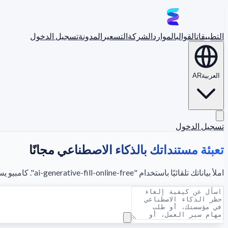
التطبيقات
القوالب
الموارد
الشركة
التسعير
المدونة
تسجيل الدخول
العربية
AR
تسجيل الدخول
تعبئة مستنداتك بالذكاء الاصطناعي مجانًا
املأ بياناتك تلقائيًا باستخدام "ai-generative-fill-online-free". كامبيو يستخرج ويحوّل بياناتك من أي مستند بكل سهولة ودقة.