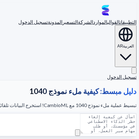
التطبيقات
القوالب
الموارد
الشركة
التسعير
المدونة
تسجيل الدخول
العربية
AR
تسجيل الدخول
دليل مبسط: كيفية ملء نموذج 1040
تبسيط عملية ملء نموذج 1040 مع CambioML! استخرج البيانات تلقائيًا وحوّلها إلى تنسيقات منظمة بدقة عالية.