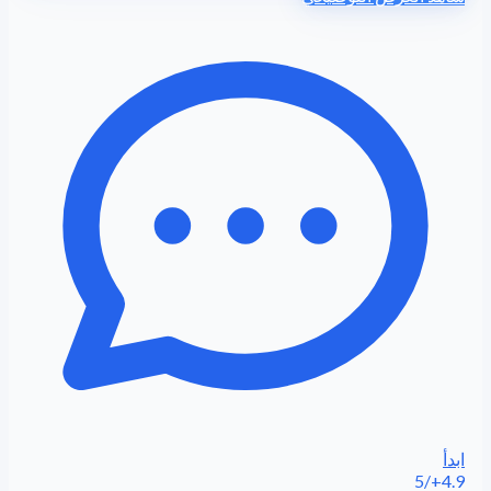
ابدأ
4.9+/5