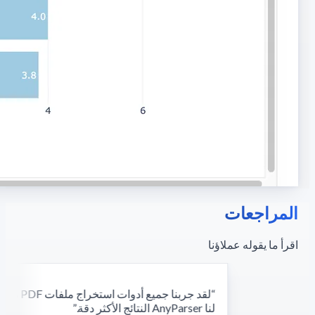
المراجعات
اقرأ ما يقوله عملاؤنا
“
لقد جربنا جمي
لنا AnyParser النتائج الأكثر دقة.
”