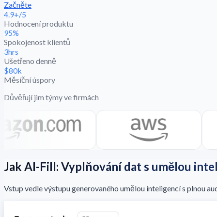
Začněte
4.9+/5
Hodnocení produktu
95%
Spokojenost klientů
3hrs
Ušetřeno denně
$80k
Měsíční úspory
Důvěřují jim týmy ve firmách
Jak AI-Fill: Vyplňování dat s umělou inte
Vstup vedle výstupu generovaného umělou inteligencí s plnou audi