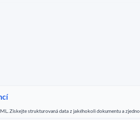
ncí
oML. Získejte strukturovaná data z jakéhokoli dokumentu a zjedno