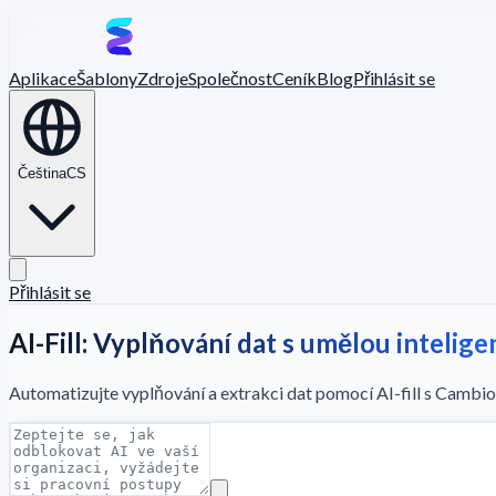
Aplikace
Šablony
Zdroje
Společnost
Ceník
Blog
Přihlásit se
Čeština
CS
Přihlásit se
AI-Fill: Vyplňování dat s umělou intelige
Automatizujte vyplňování a extrakci dat pomocí AI-fill s Cambi