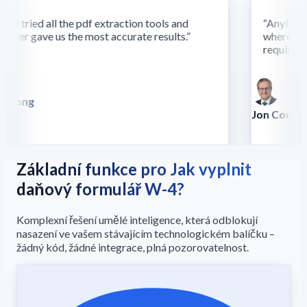
d tried all the pdf extraction tools and
“
AnyParser'
ser gave us the most accurate results.
”
where othe
require this
 Song
lla
Jon Conradt
Principal Scien
Základní funkce pro Jak vyplnit
daňový formulář W-4?
Komplexní řešení umělé inteligence, která odblokují
nasazení ve vašem stávajícím technologickém balíčku –
žádný kód, žádné integrace, plná pozorovatelnost.