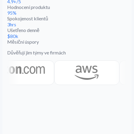
4.9+/5
Hodnocení produktu
95%
Spokojenost klientů
3hrs
Ušetřeno denně
$80k
Měsíční úspory
Důvěřují jim týmy ve firmách