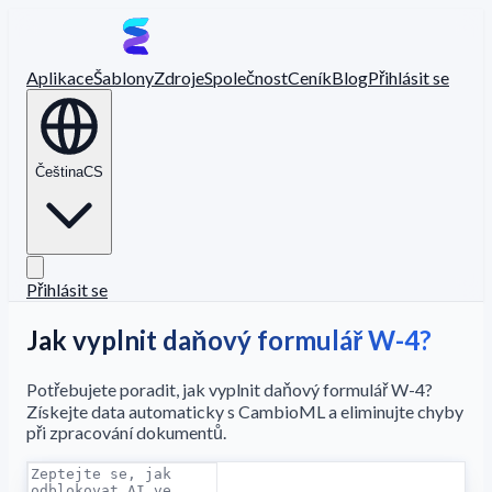
Aplikace
Šablony
Zdroje
Společnost
Ceník
Blog
Přihlásit se
Čeština
CS
Přihlásit se
Jak vyplnit daňový formulář W-4?
Potřebujete poradit, jak vyplnit daňový formulář W-4?
Získejte data automaticky s CambioML a eliminujte chyby
při zpracování dokumentů.