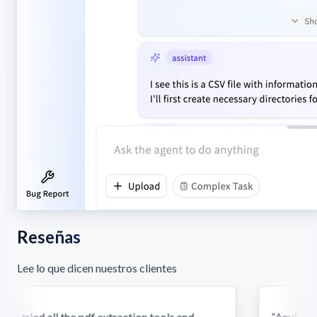
Reseñas
Lee lo que dicen nuestros clientes
d tried all the pdf extraction tools and
“
AnyParser'