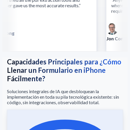
ser gave us the most accurate results.
”
where othe
require this
 Song
lla
Jon Conradt
Principal Scien
Capacidades Principales para ¿Cómo
Llenar un Formulario en iPhone
Fácilmente?
Soluciones integrales de IA que desbloquean la
implementación en toda su pila tecnológica existente: sin
código, sin integraciones, observabilidad total.