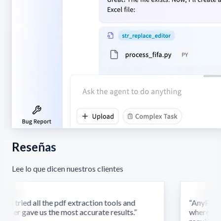
Reseñas
Lee lo que dicen nuestros clientes
d tried all the pdf extraction tools and
“
AnyParser'
ser gave us the most accurate results.
”
where othe