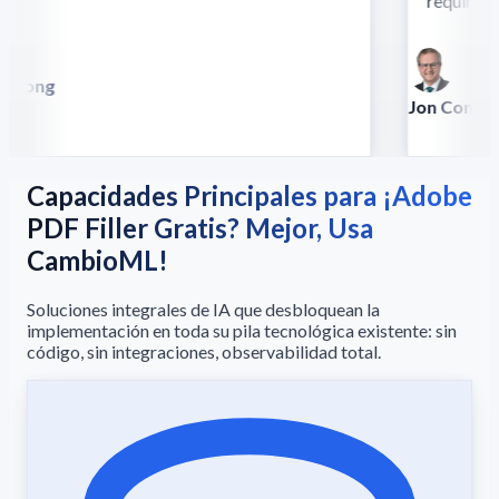
require this
 Song
lla
Jon Conradt
Principal Scien
Capacidades Principales para ¡Adobe
PDF Filler Gratis? Mejor, Usa
CambioML!
Soluciones integrales de IA que desbloquean la
implementación en toda su pila tecnológica existente: sin
código, sin integraciones, observabilidad total.