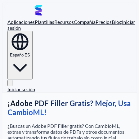
Aplicaciones
Plantillas
Recursos
Compañía
Precios
Blog
Iniciar
sesión
Español
ES
Iniciar sesión
¡Adobe PDF Filler Gratis? Mejor, Usa
CambioML!
¿Buscas un Adobe PDF Filler gratis? Con CambioML,
extrae y transforma datos de PDFs y otros documentos,
automatizando tus flujos de trabajo sin costo inicial.