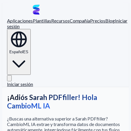
Aplicaciones
Plantillas
Recursos
Compañía
Precios
Blog
Iniciar
sesión
Español
ES
Iniciar sesión
¡Adiós Sarah PDFfiller! Hola
CambioML IA
¿Buscas una alternativa superior a Sarah PDFfiller?
CambioML IA extrae y transforma datos de documentos
automáticamente, integrándose fácilmente con tus flujos