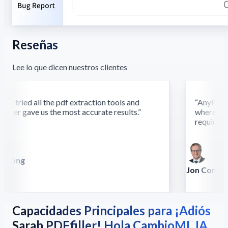
Reseñas
Lee lo que dicen nuestros clientes
d tried all the pdf extraction tools and
“
AnyParser'
ser gave us the most accurate results.
”
where othe
require this
 Song
lla
Jon Conradt
Principal Scien
Capacidades Principales para ¡Adiós
Sarah PDFfiller! Hola CambioML IA