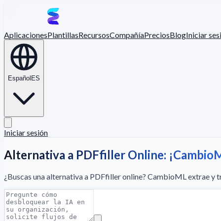
Aplicaciones
Plantillas
Recursos
Compañía
Precios
Blog
Iniciar ses
Español
ES
Iniciar sesión
Alternativa a PDFfiller Online: ¡Cambio
¿Buscas una alternativa a PDFfiller online? CambioML extrae y t