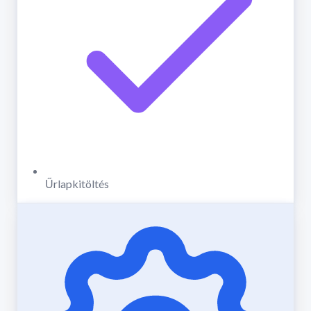
Űrlapkitöltés