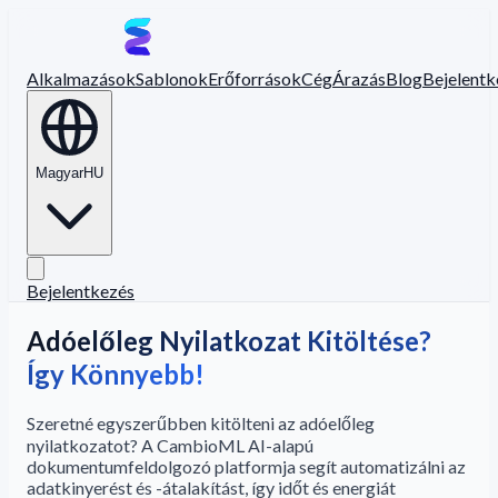
Alkalmazások
Sablonok
Erőforrások
Cég
Árazás
Blog
Bejelentk
Magyar
HU
Bejelentkezés
Adóelőleg Nyilatkozat Kitöltése?
Így Könnyebb!
Szeretné egyszerűbben kitölteni az adóelőleg
nyilatkozatot? A CambioML AI-alapú
dokumentumfeldolgozó platformja segít automatizálni az
adatkinyerést és -átalakítást, így időt és energiát