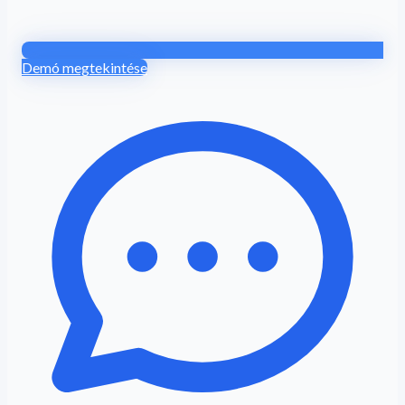
Demó megtekintése