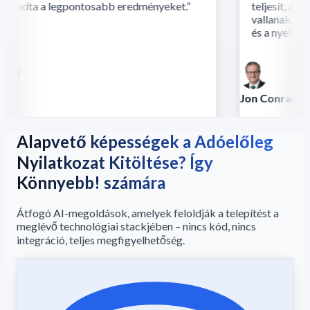
 adta a legpontosabb eredményeket.
”
teljesít, ahol
vallanak. A k
és a nyelv fúzi
ng
Jon Conradt
Vezető tudós - A
Alapvető képességek a Adóelőleg
Nyilatkozat Kitöltése? Így
Könnyebb! számára
Átfogó AI-megoldások, amelyek feloldják a telepítést a
meglévő technológiai stackjében – nincs kód, nincs
integráció, teljes megfigyelhetőség.