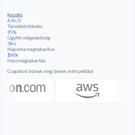
Kezdés
4.9+/5
Termékértékelés
95%
Ügyfél-elégedettség
3hrs
Naponta megtakarítva
$80k
Havi megtakarítás
Csapatok bíznak meg benne, mint például