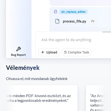
Vélemények
Olvassa el, mit mondanak ügyfeleink
tunk minden PDF-kivonó eszközt, és az
“
Az AnyParser f
 adta a legpontosabb eredményeket.
”
teljesít, ahol
vallanak. A k
és a nyelv fúzi