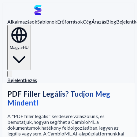
Alkalmazások
Sablonok
Erőforrások
Cég
Árazás
Blog
Bejelentk
Magyar
HU
Bejelentkezés
PDF Filler Legális? Tudjon Meg
Mindent!
A "PDF filler legális" kérdésére válaszolunk, és
bemutatjuk, hogyan segíthet a CambioML a
dokumentumok hatékony feldolgozásában, legyen az
legális vagy sem. A CambioML AI-alapú platformunkkal