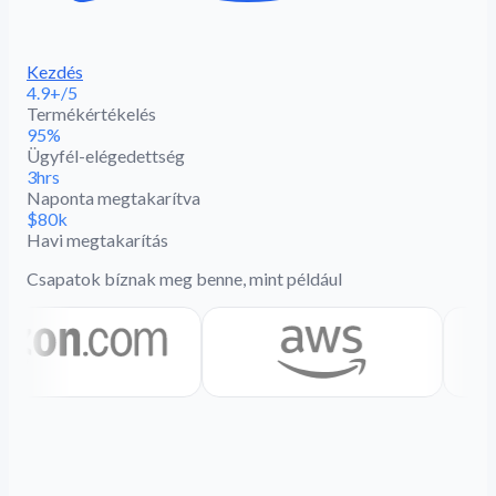
Kezdés
4.9+/5
Termékértékelés
95%
Ügyfél-elégedettség
3hrs
Naponta megtakarítva
$80k
Havi megtakarítás
Csapatok bíznak meg benne, mint például