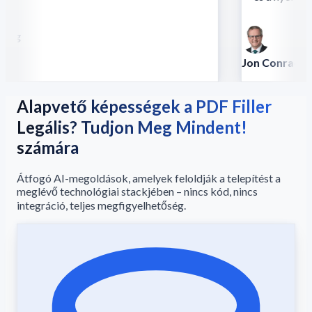
ng
Jon Conradt
Vezető tudós - A
Alapvető képességek a PDF Filler
Legális? Tudjon Meg Mindent!
számára
Átfogó AI-megoldások, amelyek feloldják a telepítést a
meglévő technológiai stackjében – nincs kód, nincs
integráció, teljes megfigyelhetőség.