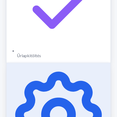
Űrlapkitöltés