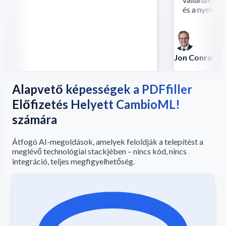
és a nyelv fúzi
ng
Jon Conradt
Vezető tudós - AW
Alapvető képességek a PDFfiller
Előfizetés Helyett CambioML!
számára
Átfogó AI-megoldások, amelyek feloldják a telepítést a
meglévő technológiai stackjében – nincs kód, nincs
integráció, teljes megfigyelhetőség.