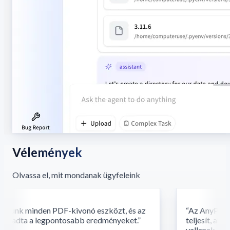
Vélemények
Olvassa el, mit mondanak ügyfeleink
tunk minden PDF-kivonó eszközt, és az
“
Az AnyParser f
 adta a legpontosabb eredményeket.
”
teljesít, ahol
vallanak. A ko