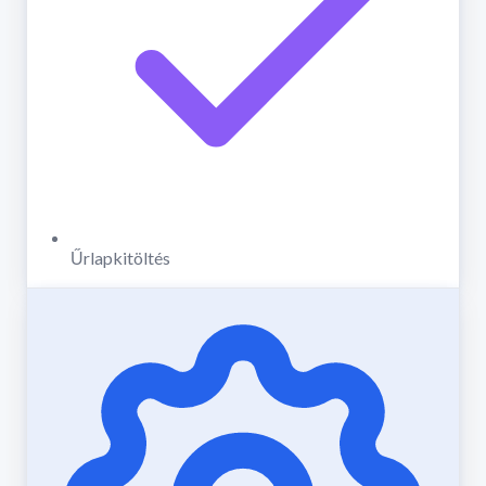
Űrlapkitöltés