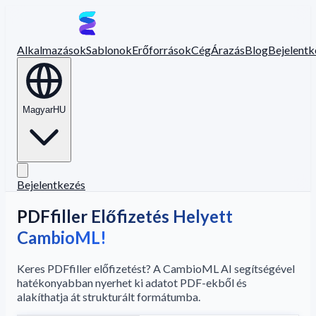
Alkalmazások
Sablonok
Erőforrások
Cég
Árazás
Blog
Bejelentk
Magyar
HU
Bejelentkezés
PDFfiller Előfizetés Helyett
CambioML!
Keres PDFfiller előfizetést? A CambioML AI segítségével
hatékonyabban nyerhet ki adatot PDF-ekből és
alakíthatja át strukturált formátumba.