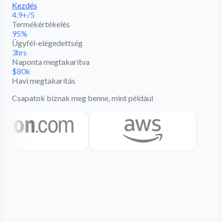
Kezdés
4.9+/5
Termékértékelés
95%
Ügyfél-elégedettség
3hrs
Naponta megtakarítva
$80k
Havi megtakarítás
Csapatok bíznak meg benne, mint például