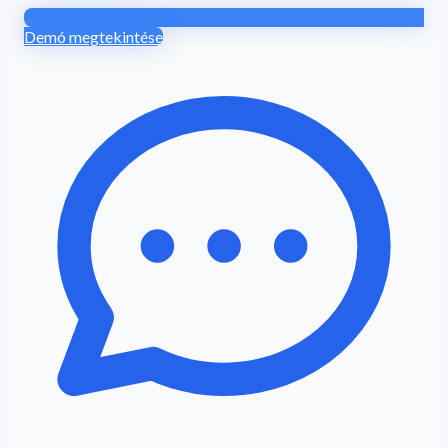
Demó megtekintése