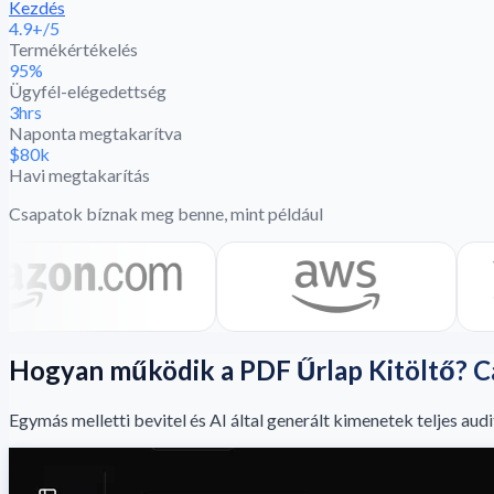
Kezdés
4.9+/5
Termékértékelés
95%
Ügyfél-elégedettség
3hrs
Naponta megtakarítva
$80k
Havi megtakarítás
Csapatok bíznak meg benne, mint például
Hogyan működik a PDF Űrlap Kitöltő? 
Egymás melletti bevitel és AI által generált kimenetek teljes audi