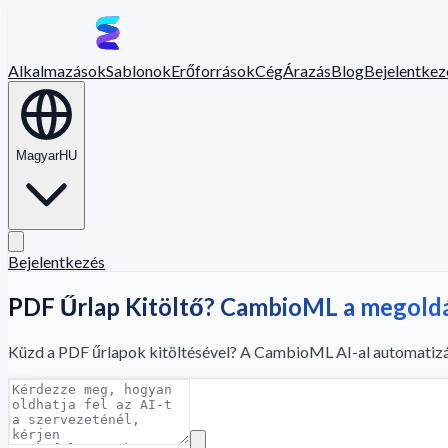
Alkalmazások
Sablonok
Erőforrások
Cég
Árazás
Blog
Bejelentkez
Magyar
HU
Bejelentkezés
PDF Űrlap Kitöltő? CambioML a megold
Küzd a PDF űrlapok kitöltésével? A CambioML AI-al automatizál