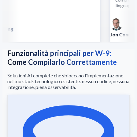
linguaggio.
”
Song
la
Jon Conradt
Principal Scient
Funzionalità principali per W-9:
Come Compilarlo Correttamente
Soluzioni AI complete che sbloccano l'implementazione
nel tuo stack tecnologico esistente: nessun codice, nessuna
integrazione, piena osservabilità.