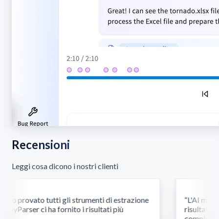
Recensioni
Leggi cosa dicono i nostri clienti
o provato tutti gli strumenti di estrazione
“
L'AI multim
yParser ci ha fornito i risultati più
risultati dov
.
”
complessi ri