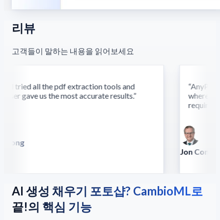
리뷰
고객들이 말하는 내용을 읽어보세요
d tried all the pdf extraction tools and
“
AnyParser'
ser gave us the most accurate results.
”
where othe
require this
 Song
lla
Jon Conradt
Principal Scien
AI 생성 채우기 포토샵? CambioML로
끝!의 핵심 기능