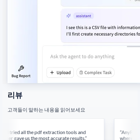
리뷰
고객들이 말하는 내용을 읽어보세요
d tried all the pdf extraction tools and
“
AnyParser'
ser gave us the most accurate results.
”
where othe