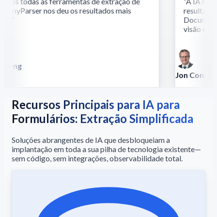
os todas as ferramentas de extração de
“
A IA multi
 AnyParser nos deu os resultados mais
resultados 
s.
”
Documentos 
visão e ling
Song
lla
Jon Conradt
Principal Scient
Recursos Principais para IA para
Formulários: Extração Simplificada
Soluções abrangentes de IA que desbloqueiam a
implantação em toda a sua pilha de tecnologia existente—
sem código, sem integrações, observabilidade total.