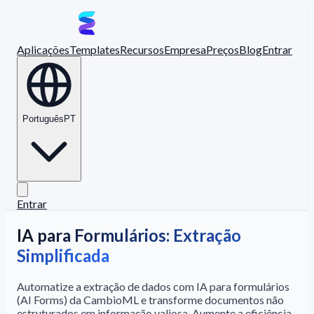
Aplicações
Templates
Recursos
Empresa
Preços
Blog
Entrar
Português
PT
Entrar
IA para Formulários: Extração
Simplificada
Automatize a extração de dados com IA para formulários
(AI Forms) da CambioML e transforme documentos não
estruturados em informação valiosa. Aumente a eficiência