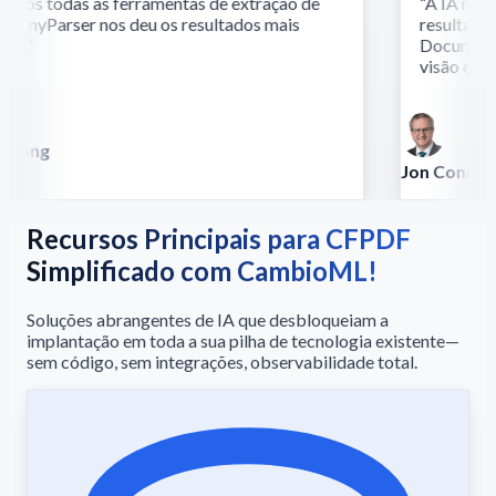
os todas as ferramentas de extração de
“
A IA multi
 AnyParser nos deu os resultados mais
resultados 
s.
”
Documentos 
visão e ling
Song
lla
Jon Conradt
Principal Scient
Recursos Principais para CFPDF
Simplificado com CambioML!
Soluções abrangentes de IA que desbloqueiam a
implantação em toda a sua pilha de tecnologia existente—
sem código, sem integrações, observabilidade total.