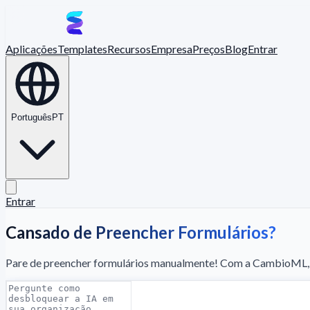
Aplicações
Templates
Recursos
Empresa
Preços
Blog
Entrar
Português
PT
Entrar
Cansado de Preencher Formulários?
Pare de preencher formulários manualmente! Com a CambioML, e