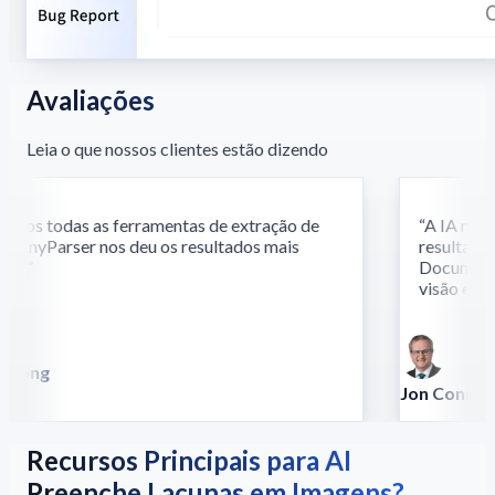
Avaliações
Leia o que nossos clientes estão dizendo
os todas as ferramentas de extração de
“
A IA multi
 AnyParser nos deu os resultados mais
resultados 
s.
”
Documentos 
visão e ling
Song
la
Jon Conradt
Principal Scient
Recursos Principais para AI
Preenche Lacunas em Imagens?