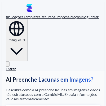
Aplicações
Templates
Recursos
Empresa
Preços
Blog
Entrar
Português
PT
Entrar
AI Preenche Lacunas em Imagens?
Descubra como a IA preenche lacunas em imagens e dados
não estruturados com a CambioML. Extraia informações
valiosas automaticamente!